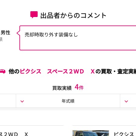
出品者からのコメント
 男性
売却時取り外す装備なし
県
他の
ピクシス スペース２ＷＤ Ｘ
の買取・査定実
4
件
買取実績
年式順
ス２ＷＤ Ｘ
ピクシス