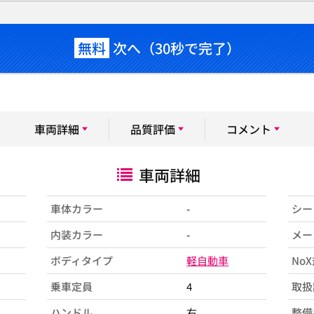
無料
次へ（30秒で完了）
車両詳細
品質評価
コメント
車両詳細
車体カラー
-
シー
内装カラー
-
メー
ボディタイプ
軽自動車
No
乗車定員
4
取扱
ハンドル
右
整備