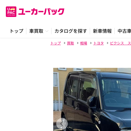
トップ
車買取
カタログを探す
新車情報
中古
トップ
買取
相場
トヨタ
ピクシス ス