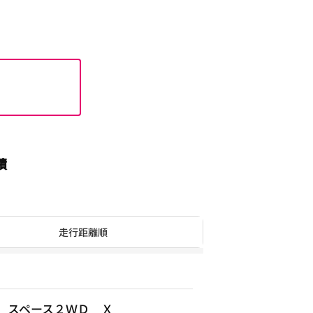
績
走行距離順
 スペース２ＷＤ Ｘ