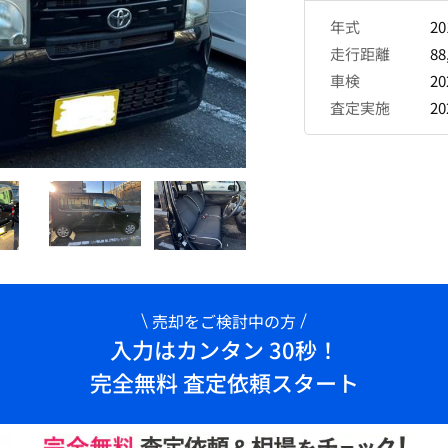
年式
2
走行距離
88
車検
2
査定実施
2
売却をご検討中の方
入力はカンタン 30秒！
完全無料 査定依頼スタート