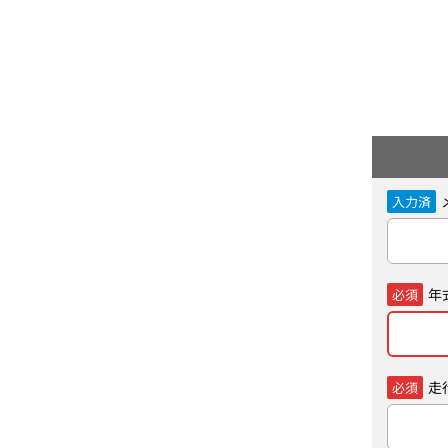
入力済
年
必須
走
必須