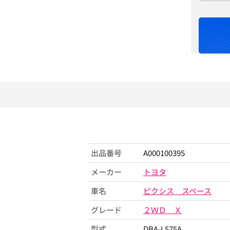
出品番号
A000100395
メーカー
トヨタ
車名
ピクシス スペース
グレード
２ＷＤ Ｘ
型式
DBA-L575A