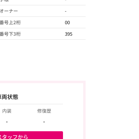
オーナー
-
番号上2桁
00
番号下3桁
395
車両状態
内装
修復歴
-
-
スタッフから