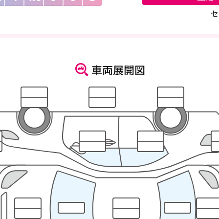
セ
車両展開図