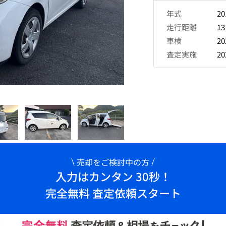
年式
2
走行距離
13
車検
2
査定実施
2
売却をご検討中の方
入力はカンタン 30秒！
完全無料 査定依頼スタート