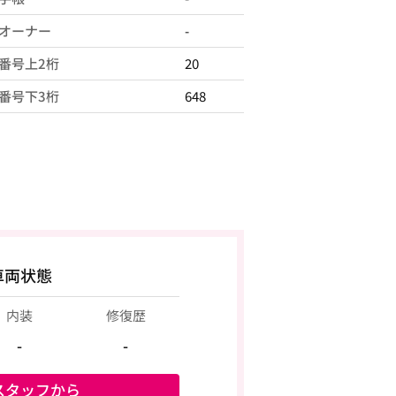
オーナー
-
番号上2桁
20
番号下3桁
648
車両状態
内装
修復歴
-
-
スタッフから