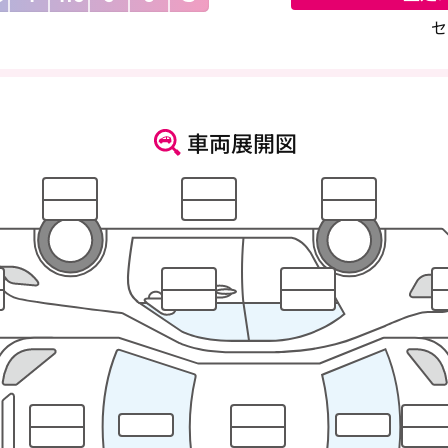
セ
車両展開図