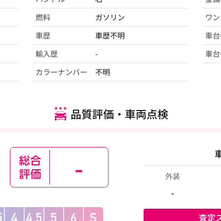
燃料
ガソリン
ワン
車歴
車歴不明
車台
輸入歴
-
車台
カラーナンバー
不明
品質評価・車両点検
-
外装
-
査定