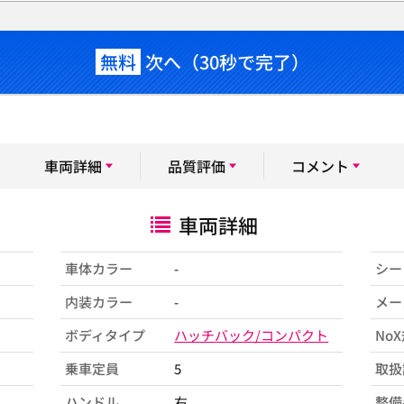
無料
次へ（30秒で完了）
車両詳細
品質評価
コメント
車両詳細
車体カラー
-
シー
内装カラー
-
メー
ボディタイプ
ハッチバック/コンパクト
No
乗車定員
5
取扱
ハンドル
右
整備