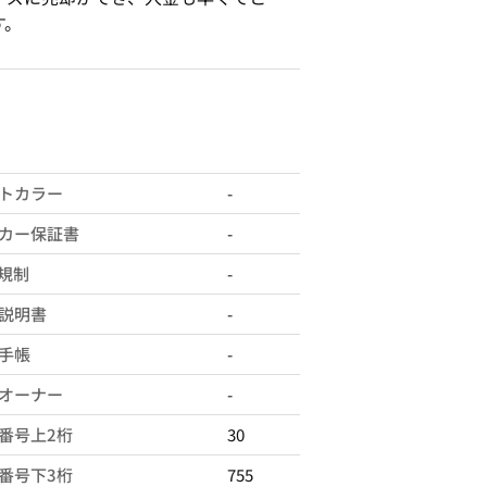
す。
トカラー
-
カー保証書
-
X規制
-
説明書
-
手帳
-
オーナー
-
番号上2桁
30
番号下3桁
755