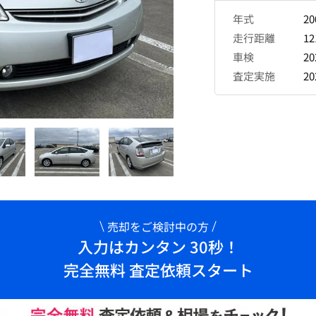
年式
2
走行距離
12
車検
2
査定実施
2
売却をご検討中の方
入力はカンタン 30秒！
完全無料 査定依頼スタート