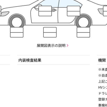
展開図表示の説明
内装検査結果
機関
※未
※自
上記
HV
ドラ
登録
車検R8