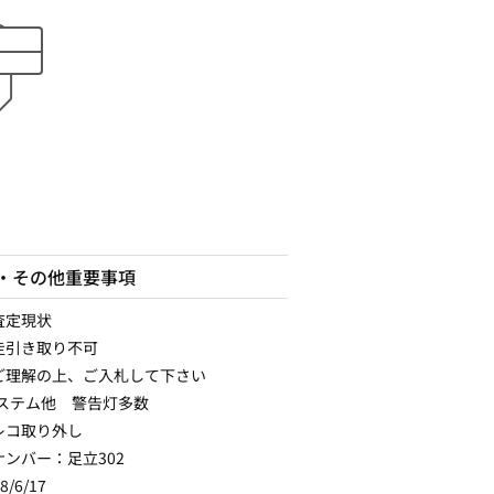
・その他重要事項
査定現状
走引き取り不可
ご理解の上、ご入札して下さい
システム他 警告灯多数
レコ取り外し
ナンバー：足立302
/6/17