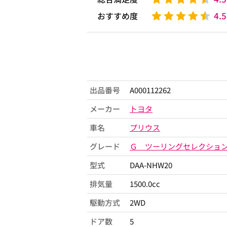
4.5
おすすめ度
出品番号
A000112262
メーカー
トヨタ
車名
プリウス
グレード
Ｇ ツーリングセレクショ
型式
DAA-NHW20
排気量
1500.0cc
駆動方式
2WD
ドア数
5