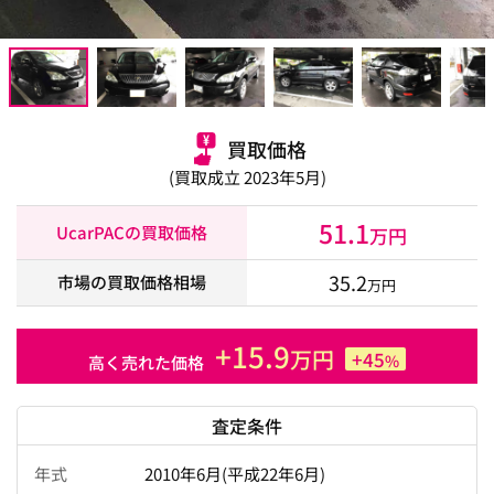
買取価格
(買取成立 2023年5月)
51.1
UcarPACの買取価格
万円
35.2
市場の買取価格相場
万円
+15.9
万円
+45
%
高く売れた価格
査定条件
年式
2010年6月(平成22年6月)