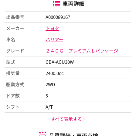
車両詳細
出品番号
A000089167
メーカー
トヨタ
車名
ハリアー
グレード
２４０Ｇ プレミアムＬパッケージ
型式
CBA-ACU30W
排気量
2400.0cc
駆動方式
2WD
ドア数
5
シフト
A/T
すべて表示する
品質評価・車両点検