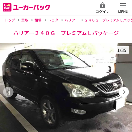
ログイン
MENU
トップ
買取
相場
トヨタ
ハリアー
２４０Ｇ プレミアムＬパッ
ハリアー２４０Ｇ プレミアムＬパッケージ
1/35