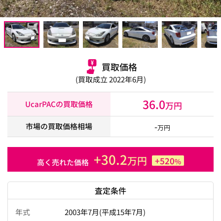
買取価格
(買取成立 2022年6月)
36.0
UcarPACの買取価格
万円
-
市場の買取価格相場
万円
+30.2
万円
+520
%
高く売れた価格
査定条件
年式
2003年7月(平成15年7月)