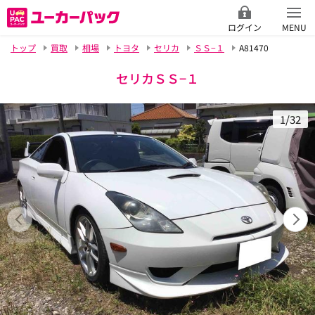
ログイン
MENU
トップ
買取
相場
トヨタ
セリカ
ＳＳ−１
A81470
セリカＳＳ−１
1/32