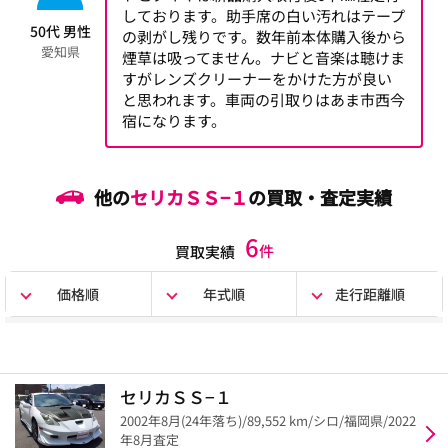
しております。助手席の白い汚れはテープ
50代 男性
の剥がし残りです。数年前本体購入後から
愛知県
煙草は吸ってません。ナビと音楽は聴けま
すがレンズクリーナーをかけた方が良い
と思われます。車両の引取りはあま市西今
宿になります。
他の
セリカＳＳ−１
の買取・査定実績
6
件
買取実績
価格順
年式順
走行距離順
セリカＳＳ−１
2002年8月(24年落ち)/89,552 km/シロ/福岡県/2022
年8月査定