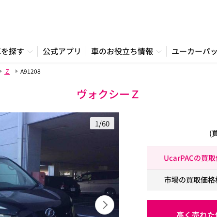
車を探す
公式アプリ
車のお役立ち情報
ユーカーパ
Ｚ
A91208
ヴォクシーＺ
1/60
(
UcarPACの買
市場の買取価格
高く売れた