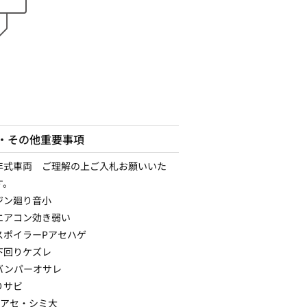
・その他重要事項
年式車両 ご理解の上ご入札お願いいた
す。
ジン廻り音小
エアコン効き弱い
スポイラーPアセハゲ
下回りケズレ
バンパーオサレ
りサビ
Pアセ・シミ大