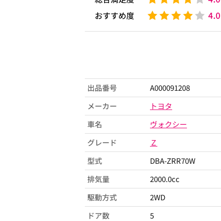
4.0
おすすめ度
出品番号
A000091208
メーカー
トヨタ
車名
ヴォクシー
グレード
Ｚ
型式
DBA-ZRR70W
排気量
2000.0cc
駆動方式
2WD
ドア数
5