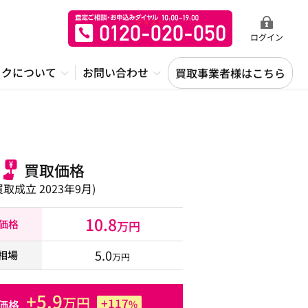
ログイン
ックについて
お問い合わせ
買取事業者様はこちら
買取価格
買取成立 2023年9月)
10.8
取価格
万円
5.0
相場
万円
+5.9
万円
+117
価格
%