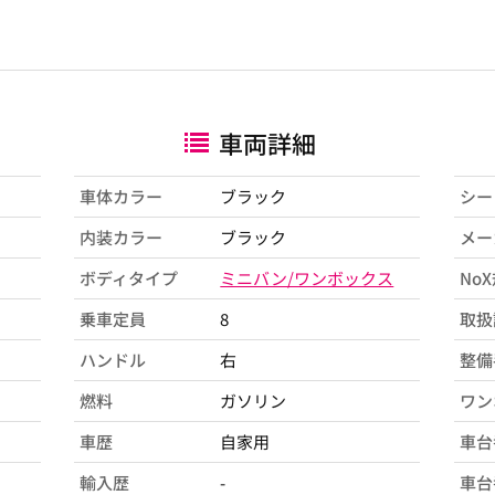
車両詳細
車体カラー
ブラック
シー
内装カラー
ブラック
メー
ボディタイプ
ミニバン/ワンボックス
No
乗車定員
8
取扱
ハンドル
右
整備
燃料
ガソリン
ワン
車歴
自家用
車台
輸入歴
-
車台