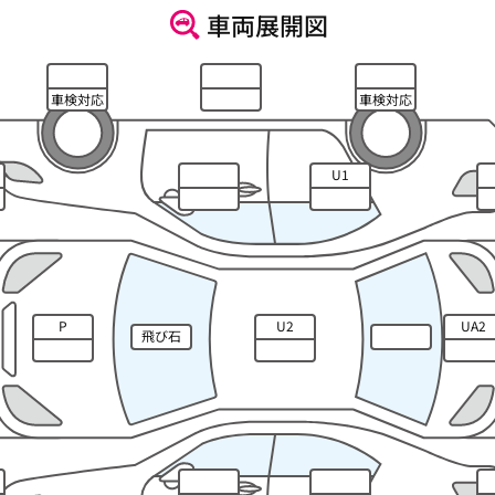
車両展開図
車検対応
車検対応
U1
P
U2
UA2
飛び石