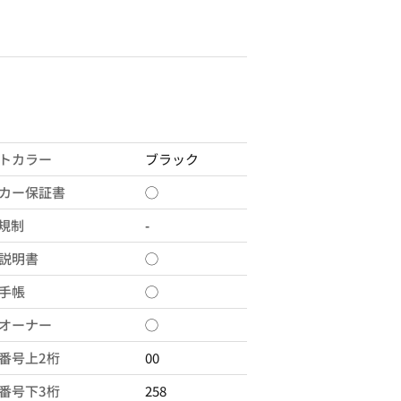
トカラー
ブラック
カー保証書
◯
X規制
-
説明書
◯
手帳
◯
オーナー
◯
番号上2桁
00
番号下3桁
258