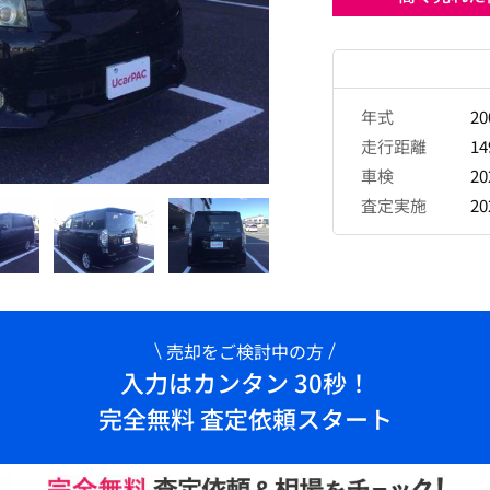
年式
2
走行距離
14
車検
2
査定実施
2
売却をご検討中の方
入力はカンタン 30秒！
完全無料 査定依頼スタート