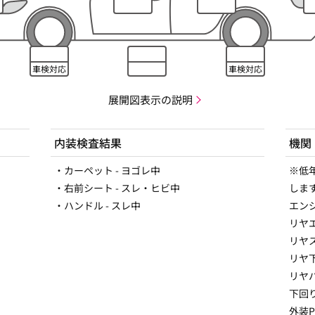
車検対応
車検対応
展開図表示の説明
内装検査結果
機関
・カーペット - ヨゴレ中
※低
・右前シート - スレ・ヒビ中
しま
・ハンドル - スレ中
エン
リヤ
リヤ
リヤ
リヤ
下回
外装