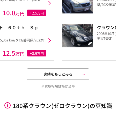
県/2022年
10.0
万円
+2.5
万円
ト ６０ｔｈ Ｓｐ
クラウン
2006年10月(
年1月査定
55,362 km/クロ/静岡県/2022年
12.5
万円
+0.9
万円
実績をもっとみる
※買取相場価格は当時
180系クラウン(ゼロクラウン)の豆知識