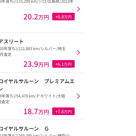
19年落ち)/133,299 km/シロ/広島県/2023年
20.2
万円
+8.8
万円
アスリート
(20年落ち)/122,883 km/シルバー/埼玉
11月査定
23.9
万円
+6.1
万円
ロイヤルサルーン プレミアムエ
ン
18年落ち)/54,478 km/Ｐホワイト/大阪
6月査定
18.7
万円
+7.8
万円
ロイヤルサルーン Ｇ
(23年落ち)/169,385 km/シルバー/神奈川