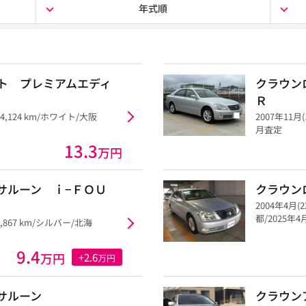
年式順
ト プレミアムエディ
クラウン
Ｒ
54,124 km/ホワイト/大阪
2007年11月(
月査定
13.3
万円
サルーン ｉ−ＦＯＵ
クラウン
2004年4月(
都/2025年
8,867 km/シルバー/北海
9.4
万円
+2.6
万円
サルーン
クラウン