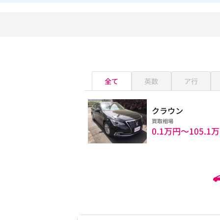
全て
英数
ア行
クラウン
買取相場
0.1万円〜
105.1