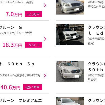
33,012 km/シルバー/福岡
2004年2月(
府/2024年
7.0
万円
+2.6
万円
サルーン Ｇ
クラウン
ｌ Ｅｄ
122,995 km/ブルー/大阪
2006年5月(2
18.3
査定
万円
+8.8
万円
ト ６０ｔｈ Ｓｐ
クラウン
５０ｔｈ
5,458 km/-/東京都/2024年2月
2005年2月(2
月査定
40.6
万円
+26.4
万円
サルーン プレミアムエ
クラウン