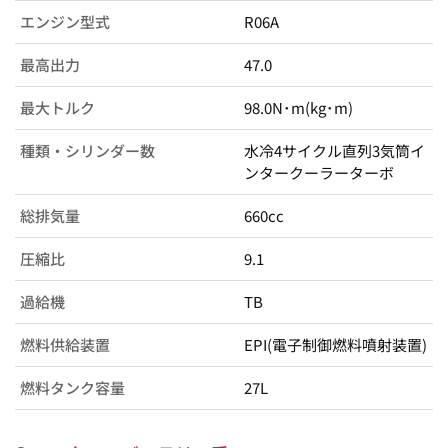
エンジン型式
R06A
最高出力
47.0
最大トルク
98.0N･m(kg･m)
種類・シリンダー数
水冷4サイクル直列3気筒イ
ンタークーラーターボ
総排気量
660cc
圧縮比
9.1
過給機
TB
燃料供給装置
EPI(電子制御燃料噴射装置)
燃料タンク容量
27L