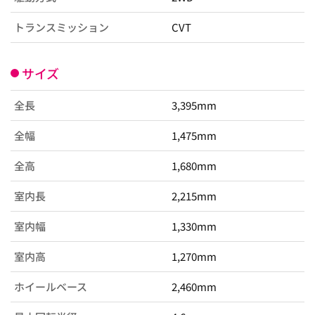
トランスミッション
CVT
サイズ
全長
3,395mm
全幅
1,475mm
全高
1,680mm
室内長
2,215mm
室内幅
1,330mm
室内高
1,270mm
ホイールベース
2,460mm