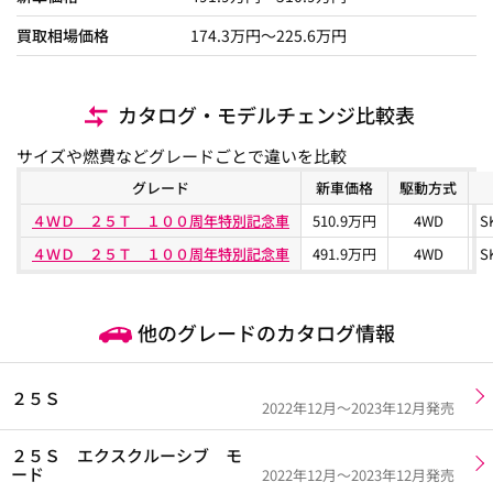
買取相場価格
174.3
万円〜
225.6
万円
カタログ・モデルチェンジ比較表
サイズや燃費などグレードごとで違いを比較
グレード
新車価格
駆動方式
４ＷＤ ２５Ｔ １００周年特別記念車
510.9万円
4WD
S
４ＷＤ ２５Ｔ １００周年特別記念車
491.9万円
4WD
S
他のグレードのカタログ情報
２５Ｓ
2022年12月～2023年12月発売
２５Ｓ エクスクルーシブ モ
ード
2022年12月～2023年12月発売