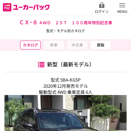
ログイン
MENU
ＣＸ−８
４ＷＤ ２５Ｔ １００周年特別記念車
型式・モデル別カタログ
カタログ
新車
中古車
買取
新型（最新モデル）
型式 5BA-KG5P
2020年12月発売モデル
駆動型式 4WD 乗車定員 6人