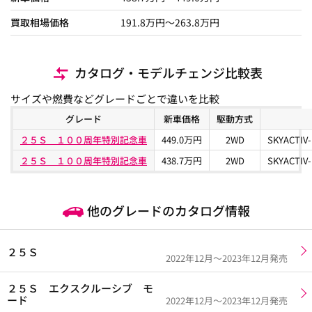
買取相場価格
191.8
万円〜
263.8
万円
カタログ・モデルチェンジ比較表
サイズや燃費などグレードごとで違いを比較
グレード
新車価格
駆動方式
２５Ｓ １００周年特別記念車
449.0万円
2WD
SKYACTI
２５Ｓ １００周年特別記念車
438.7万円
2WD
SKYACTI
他のグレードのカタログ情報
２５Ｓ
2022年12月～2023年12月発売
２５Ｓ エクスクルーシブ モ
ード
2022年12月～2023年12月発売