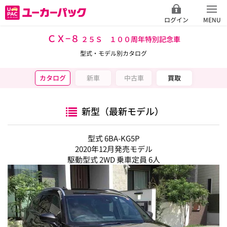
ログイン
MENU
ＣＸ−８
２５Ｓ １００周年特別記念車
型式・モデル別カタログ
カタログ
新車
中古車
買取
新型（最新モデル）
型式 6BA-KG5P
2020年12月発売モデル
駆動型式 2WD 乗車定員 6人