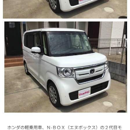
ホンダの軽乗用車、Ｎ-ＢＯＸ（エヌボックス）の２代目モ