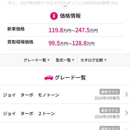
デル。2017年8月にフルモデルチェンジが行われ発売され
ました。今回のモデルは「日本の家族のしあわせのため
価格情報
に」をコンセプトに、ファミリーカーの新たなスタンダー
ドとなることを目指して開発されています。先代Ｎ-ＢＯＸ
の広い室内空間や存在感のあるデザインを引き継ぎながら
新車価格
119.8
247.5
万円～
万円
も、プラットフォームとパワートレインは新たに開発され
ている等、進化を遂げています。また、先進の安全運転支
買取相場価格
99.5
128.8
万円〜
万円
援システム「ホンダ センシング」も採用されています。N-
BOXとN-BOX Customがあり、いずれのタイプもFF・４WD
選択可能です。メーカー希望小売価格は1,385,640円～
グレード一覧
型式一覧
カタログ比較
2,080,080円となっています。
グレード一覧
最新モデル
ジョイ ターボ モノトーン
2024年9月発売
最新モデル
ジョイ ターボ ２トーン
2024年9月発売
最新モデル