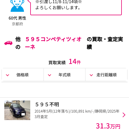
※引渡し11/8-11/14頃※
よろしくお願いします。
60代 男性
京都府
他
５９５コンペティツィオ
の買取・査定実
の
ーネ
績
14
件
買取実績
価格順
年式順
走行距離順
５９５不明
2014年5月(12年落ち)/100,891 km/-/静岡県/2025年
3月査定
31.3
万円