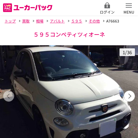
ログイン
MENU
トップ
買取
相場
アバルト
５９５
その他
A76663
５９５コンペティツィオーネ
1/36