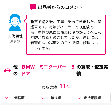
出品者からのコメント
新車で購入後、丁寧に乗ってきました。禁
煙車です。毎年ディーラーでの点検で、一
点、車体の底面に段差にぶつかってへこん
50代 男性
だ跡があるとのことでしたが、運転には
東京都
影響のない程度とのことで特に修理はし
ていません。
他
ＢＭＷ ミニクーパー ５
の買取・査定実
の
ドア
績
11
件
買取実績
価格順
年式順
走行距離順