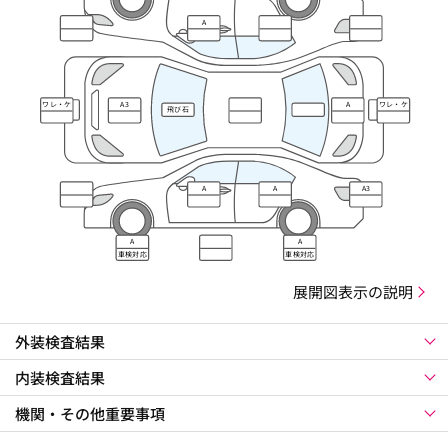
A
ワレ・ケ
A3
A
ワレ・ケ
飛び石
ズレ
ズレ
A
A
A3
A
A
車検対応
車検対応
展開図表示の説明
外装検査結果
内装検査結果
機関・その他重要事項