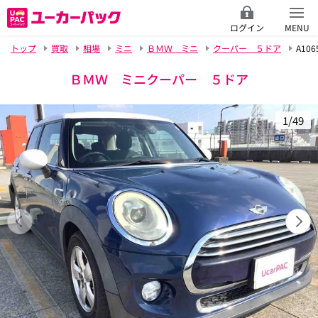
ログイン
MENU
トップ
買取
相場
ミニ
ＢＭＷ ミニ
クーパー ５ドア
A106
ＢＭＷ ミニクーパー ５ドア
1/49