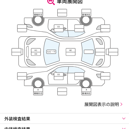
車両展開図
車検対応
車検対応
U1
A1
A2
ヒビ・ワ
XX
レ・キズ
U1
A
A
車検対応
車検対応
展開図表示の説明
外装検査結果
内装検査結果