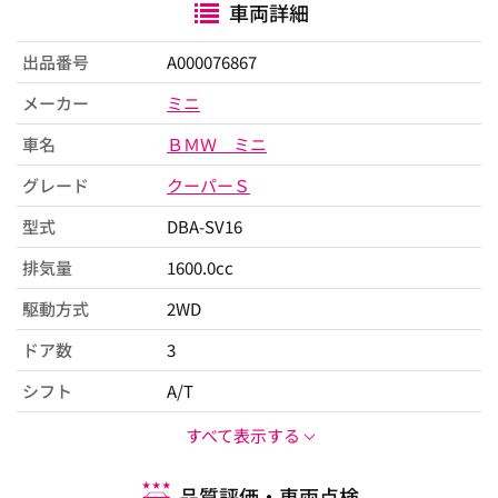
車両詳細
出品番号
A000076867
メーカー
ミニ
車名
ＢＭＷ ミニ
グレード
クーパーＳ
型式
DBA-SV16
排気量
1600.0cc
駆動方式
2WD
ドア数
3
シフト
A/T
すべて表示する
品質評価・車両点検