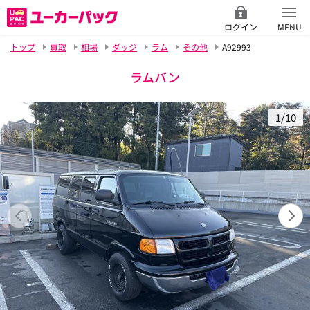
ログイン
MENU
トップ
買取
相場
ダッジ
ラム
その他
A92993
ラムバン
1/10