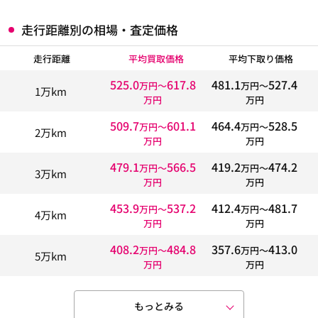
走行距離別の相場・査定価格
走行距離
平均買取価格
平均下取り価格
525.0
617.8
481.1
527.4
万円〜
万円〜
1万km
万円
万円
509.7
601.1
464.4
528.5
万円〜
万円〜
2万km
万円
万円
479.1
566.5
419.2
474.2
万円〜
万円〜
3万km
万円
万円
453.9
537.2
412.4
481.7
万円〜
万円〜
4万km
万円
万円
408.2
484.8
357.6
413.0
万円〜
万円〜
5万km
万円
万円
もっとみる