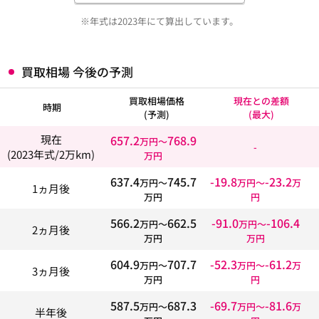
※年式は2023年にて算出しています。
買取相場 今後の予測
買取相場価格
現在との差額
時期
(予測)
(最大)
657.2
768.9
現在
万円〜
-
(2023年式/2万km)
万円
637.4
745.7
-19.8
-23.2
万円〜
万円〜
万
1ヵ月後
万円
円
566.2
662.5
-91.0
-106.4
万円〜
万円〜
2ヵ月後
万円
万円
604.9
707.7
-52.3
-61.2
万円〜
万円〜
万
3ヵ月後
万円
円
587.5
687.3
-69.7
-81.6
万円〜
万円〜
万
半年後