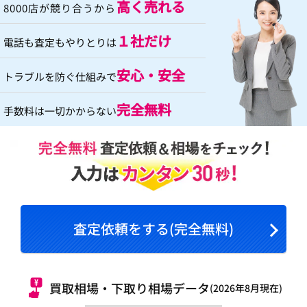
高く売れる
8000店が競り合うから
１社だけ
電話も査定もやりとりは
安心・安全
トラブルを防ぐ仕組みで
完全無料
手数料は一切かからない
査定依頼をする(完全無料)
買取相場・下取り相場データ
(2026年8月現在)