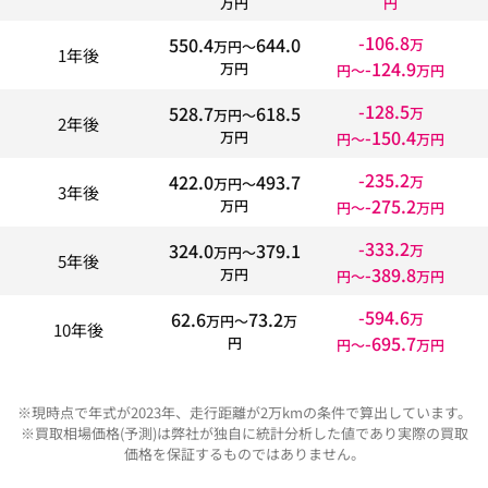
万円
円
-106.8
550.4
644.0
万
万円〜
1年後
-124.9
万円
円〜
万円
-128.5
528.7
618.5
万
万円〜
2年後
-150.4
万円
円〜
万円
-235.2
422.0
493.7
万
万円〜
3年後
-275.2
万円
円〜
万円
-333.2
324.0
379.1
万
万円〜
5年後
-389.8
万円
円〜
万円
-594.6
62.6
73.2
万
万円〜
万
10年後
-695.7
円
円〜
万円
※現時点で年式が2023年、走行距離が2万kmの条件で算出しています。
※買取相場価格(予測)は弊社が独自に統計分析した値であり実際の買取
価格を保証するものではありません。