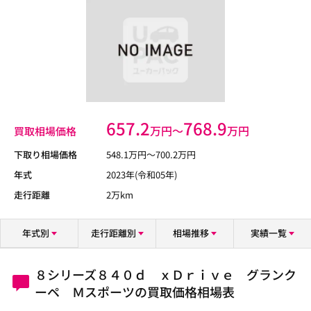
657.2
768.9
万円〜
万円
買取相場価格
下取り相場価格
548.1
万円〜
700.2
万円
年式
2023年(令和05年)
走行距離
2万km
年式別
走行距離別
相場推移
実績一覧
８シリーズ８４０ｄ ｘＤｒｉｖｅ グランク
ーペ Ｍスポーツの買取価格相場表