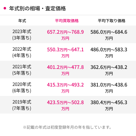
年式別の相場・査定価格
年式
平均買取価格
平均下取り価格
657.2
768.9
586.0
684.6
2023年式
万円〜
万円〜
(3年落ち)
万円
万円
550.3
647.1
486.0
583.3
2022年式
万円〜
万円〜
(4年落ち)
万円
万円
401.2
477.8
362.6
438.2
2021年式
万円〜
万円〜
(5年落ち)
万円
万円
415.3
493.2
381.0
438.6
2020年式
万円〜
万円〜
(6年落ち)
万円
万円
423.5
502.8
380.4
456.3
2019年式
万円〜
万円〜
(7年落ち)
万円
万円
※記載の年式は初度登録年月の年を指しています。