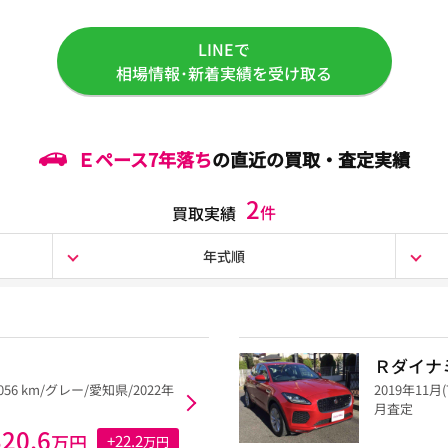
LINEで
相場情報･新着実績を受け取る
Ｅペース
7年落ち
の直近の買取・査定実績
2
件
買取実績
年式順
Ｒダイナ
,056 km/グレー/愛知県/2022年
2019年11月
月査定
320.6
万円
+22.2
万円