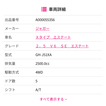
車両詳細
出品番号
A000055356
メーカー
ジャガー
車名
Ｘタイプ エステート
グレード
２．５ Ｖ６ ＳＥ エステート
型式
GH-J51XA
排気量
2500.0cc
駆動方式
4WD
ドア数
5
シフト
A/T
すべて表示する