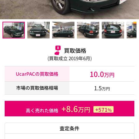
買取価格
(買取成立 2019年6月)
10.0
UcarPACの買取価格
万円
1.5
市場の買取価格相場
万円
+8.6
万円
+571
%
高く売れた価格
査定条件