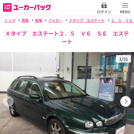
ログイン
MENU
トップ
買取
相場
ジャガー
Ｘタイプ エステート
２．５ Ｖ６
Ｘタイプ エステート２．５ Ｖ６ ＳＥ エステ
ート
1/31