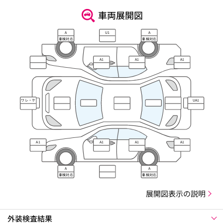
車両展開図
A
U1
A
車検対応
車検対応
A1
A1
A1
ワレ・ケ
UA1
ズレ
A1
A1
A1
A1
A
A
車検対応
車検対応
展開図表示の説明
外装検査結果