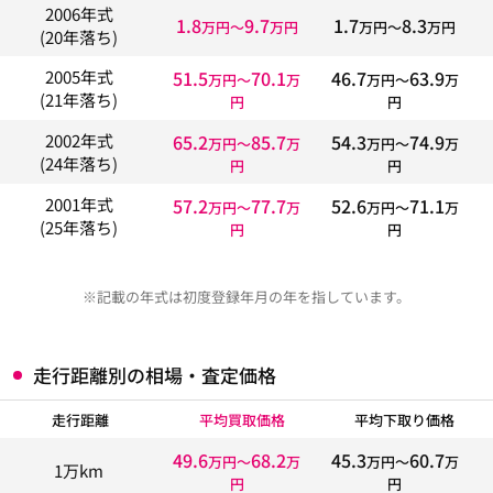
2006年式
1.8
9.7
1.7
8.3
万円〜
万円
万円〜
万円
(20年落ち)
51.5
70.1
46.7
63.9
2005年式
万円〜
万
万円〜
万
(21年落ち)
円
円
65.2
85.7
54.3
74.9
2002年式
万円〜
万
万円〜
万
(24年落ち)
円
円
57.2
77.7
52.6
71.1
2001年式
万円〜
万
万円〜
万
(25年落ち)
円
円
※記載の年式は初度登録年月の年を指しています。
走行距離別の相場・査定価格
走行距離
平均買取価格
平均下取り価格
49.6
68.2
45.3
60.7
万円〜
万
万円〜
万
1万km
円
円