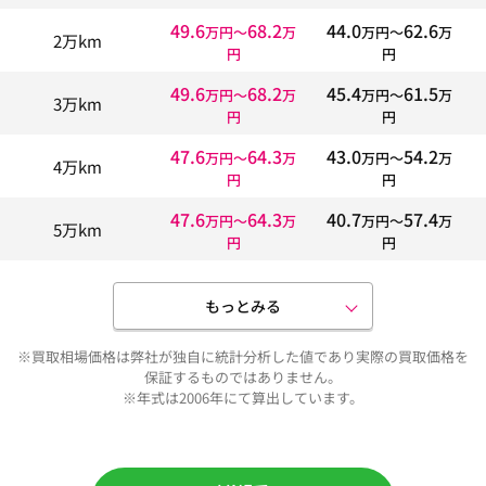
49.6
68.2
44.0
62.6
万円〜
万
万円〜
万
2万km
円
円
49.6
68.2
45.4
61.5
万円〜
万
万円〜
万
3万km
円
円
47.6
64.3
43.0
54.2
万円〜
万
万円〜
万
4万km
円
円
47.6
64.3
40.7
57.4
万円〜
万
万円〜
万
5万km
円
円
もっとみる
※買取相場価格は弊社が独自に統計分析した値であり実際の買取価格を
保証するものではありません。
※年式は2006年にて算出しています。