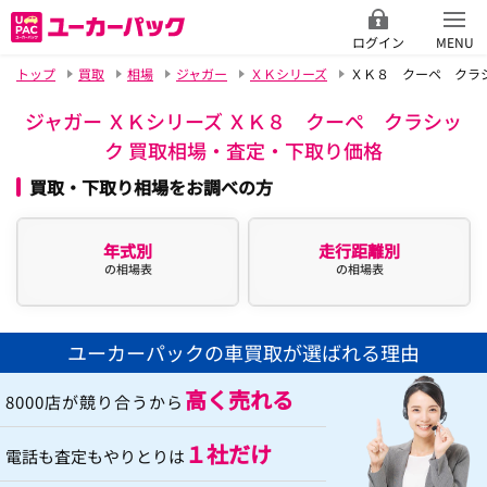
ログイン
MENU
トップ
買取
相場
ジャガー
ＸＫシリーズ
ＸＫ８ クーペ クラ
ジャガー ＸＫシリーズ ＸＫ８ クーペ クラシッ
ク 買取相場・査定・下取り価格
買取・下取り相場をお調べの方
年式別
走行距離別
の相場表
の相場表
ユーカーパックの車買取が選ばれる理由
高く売れる
8000店が競り合うから
１社だけ
電話も査定もやりとりは