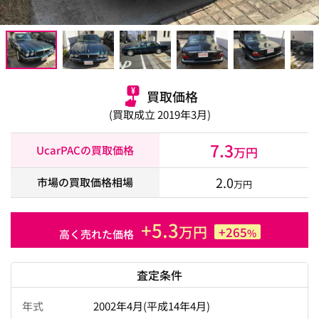
買取価格
(買取成立 2019年3月)
7.3
UcarPACの買取価格
万円
2.0
市場の買取価格相場
万円
+5.3
万円
+265
%
高く売れた価格
査定条件
年式
2002年4月(平成14年4月)