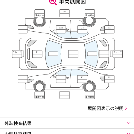
車両展開図
A1
車検対応
車検対応
UA1
U1
A1
ワレ・ケ
A1
ワレ・ケ
ズレ
ズレ
A1
U1
車検対応
車検対応
展開図表示の説明
外装検査結果
内装検査結果