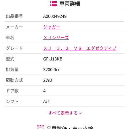
車両詳細
出品番号
A000049249
メーカー
ジャガー
車名
ＸＪシリーズ
グレード
ＸＪ ３．２ Ｖ８ エグゼクティブ
型式
GF-J13KB
排気量
3200.0cc
駆動方式
2WD
ドア数
4
シフト
A/T
すべて表示する
品質評価・車両点検