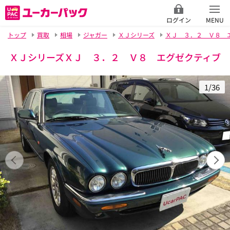
ログイン
MENU
トップ
買取
相場
ジャガー
ＸＪシリーズ
ＸＪ ３．２ Ｖ８ 
ＸＪシリーズＸＪ ３．２ Ｖ８ エグゼクティブ
1/36