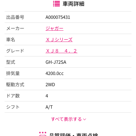
車両詳細
出品番号
A000075431
メーカー
ジャガー
車名
ＸＪシリーズ
グレード
ＸＪ８ ４．２
型式
GH-J72SA
排気量
4200.0cc
駆動方式
2WD
ドア数
4
シフト
A/T
すべて表示する
品質評価・車両点検