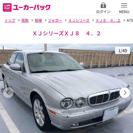
ログイン
MENU
トップ
買取
相場
ジャガー
ＸＪシリーズ
ＸＪ８ ４．２
A75
ＸＪシリーズＸＪ８ ４．２
1/49