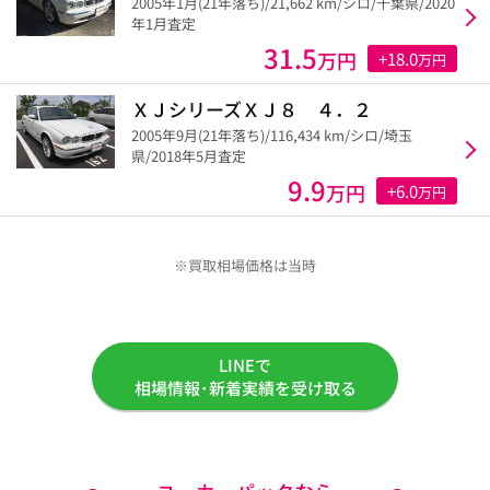
2005年1月(21年落ち)/21,662 km/シロ/千葉県/2020
年1月査定
31.5
万円
+18.0
万円
ＸＪシリーズＸＪ８ ４．２
2005年9月(21年落ち)/116,434 km/シロ/埼玉
県/2018年5月査定
9.9
万円
+6.0
万円
※買取相場価格は当時
LINEで
相場情報･新着実績を受け取る