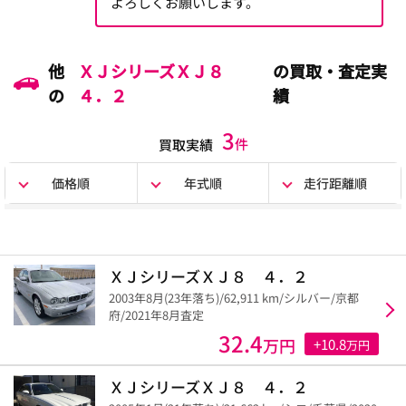
よろしくお願いします。
他
ＸＪシリーズＸＪ８
の買取・査定実
の
４．２
績
3
件
買取実績
価格順
年式順
走行距離順
ＸＪシリーズＸＪ８ ４．２
2003年8月(23年落ち)/62,911 km/シルバー/京都
府/2021年8月査定
32.4
万円
+10.8
万円
ＸＪシリーズＸＪ８ ４．２