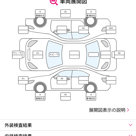
車両展開図
A
A1
A
車検対応
車検対応
A1
UA1
ワレ・ケ
A1
A2
ヒビ・ワ
ズレ
レ・キズ
A1
A2
A
A1
A
車検対応
車検対応
展開図表示の説明
外装検査結果
内装検査結果