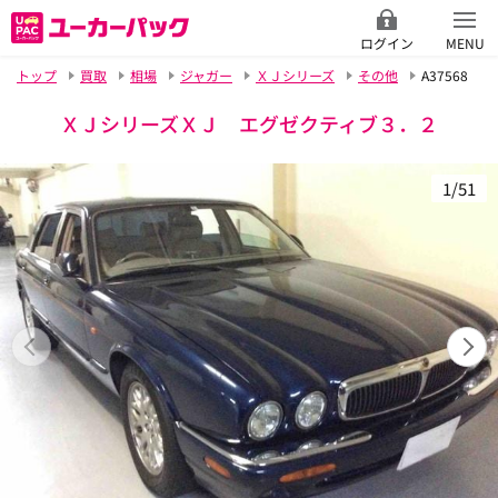
ログイン
MENU
トップ
買取
相場
ジャガー
ＸＪシリーズ
その他
A37568
ＸＪシリーズＸＪ エグゼクティブ３．２
1/51