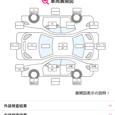
車両展開図
A
車検対応
車検対応
A2
A2
ワレ・ケ
A3
A1
ワレ・ケ
ズレ
ズレ
BP
A1
BP悪
BP悪
BP
BP
A
A
車検対応
車検対応
展開図表示の説明
外装検査結果
内装検査結果