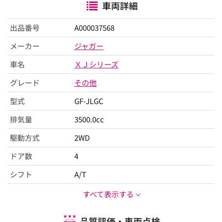
車両詳細
出品番号
A000037568
メーカー
ジャガー
車名
ＸＪシリーズ
グレード
その他
型式
GF-JLGC
排気量
3500.0cc
駆動方式
2WD
ドア数
4
シフト
A/T
すべて表示する
品質評価・車両点検