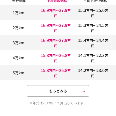
走行距離
平均買取価格
平均下取り価格
16.9
27.9
15.3
25.0
万円〜
万
万円〜
万
1万km
円
円
16.9
27.9
15.3
24.5
万円〜
万
万円〜
万
2万km
円
円
16.9
27.9
15.4
24.4
万円〜
万
万円〜
万
3万km
円
円
15.8
26.8
14.1
22.3
万円〜
万
万円〜
万
4万km
円
円
15.8
26.8
14.2
23.0
万円〜
万
万円〜
万
5万km
円
円
もっとみる
※年式は2012年にて算出しています。