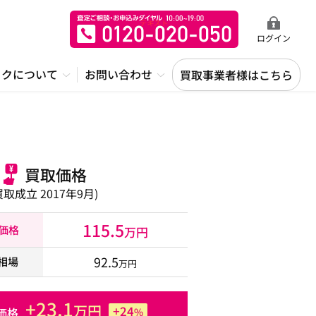
ログイン
ックについて
お問い合わせ
買取事業者様はこちら
買取価格
買取成立 2017年9月)
115.5
取価格
万円
92.5
相場
万円
+23.1
万円
+24
価格
%