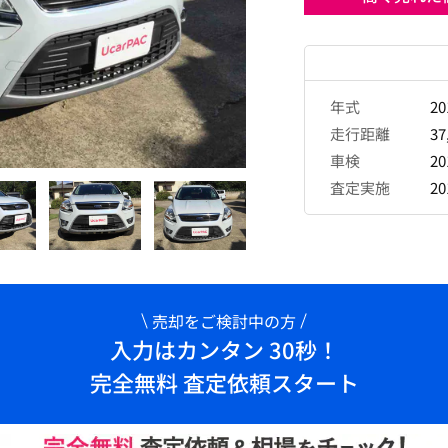
年式
2
走行距離
37
車検
2
査定実施
2
売却をご検討中の方
入力はカンタン 30秒！
完全無料 査定依頼スタート