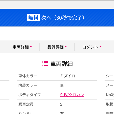
無料
次へ（30秒で完了）
車両詳細
品質評価
コメント
車両詳細
車体カラー
ミズイロ
シー
内装カラー
黒
メー
ボディタイプ
SUV/クロカン
No
乗車定員
5
取扱
ハンドル
右
整備