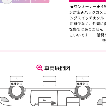
★ワンオーナー★４W
ジ対応★バックカメラ
ングスイッチ★クルー
距離少なく、外装に
な傷ではありません！
こいいです！！ 活発
致
車両展開図
A
A
車検対応
車検対応
A2