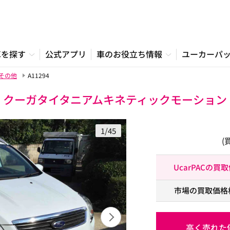
車を探す
公式アプリ
車のお役立ち情報
ユーカーパ
その他
A11294
クーガタイタニアムキネティックモーション
1/45
(
UcarPACの買
市場の買取価格
高く売れた