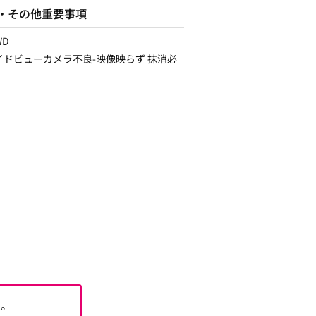
・その他重要事項
WD
イドビューカメラ不良-映像映らず 抹消必
た。