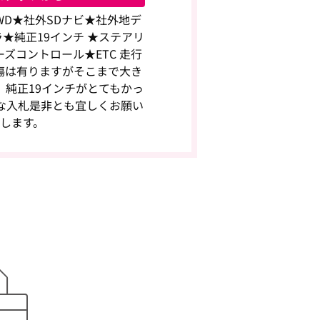
D★社外SDナビ★社外地デ
★純正19インチ ★ステアリ
ズコントロール★ETC 走行
傷は有りますがそこまで大き
 純正19インチがとてもかっ
な入札是非とも宜しくお願い
します。