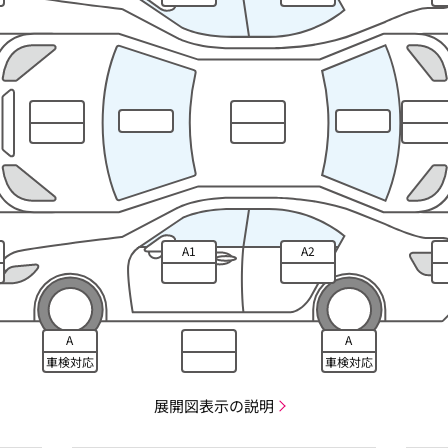
A1
A2
A
A
車検対応
車検対応
展開図表示の説明