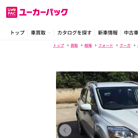
トップ
車買取
カタログを探す
新車情報
中古
トップ
買取
相場
フォード
クーガ