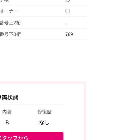
オーナー
◯
番号上2桁
-
番号下3桁
769
車両状態
内装
修復歴
B
なし
スタッフから