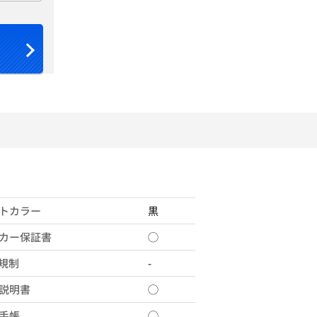
トカラー
黒
カー保証書
◯
X規制
-
説明書
◯
手帳
◯