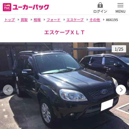
ログイン
MENU
トップ
買取
相場
フォード
エスケープ
その他
A66195
エスケープＸＬＴ
1/25