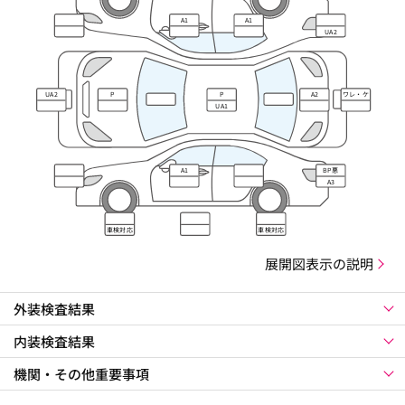
A1
A1
UA2
UA2
P
P
A2
ワレ・ケ
ズレ
UA1
A1
BP悪
A3
車検対応
車検対応
展開図表示の説明
外装検査結果
内装検査結果
機関・その他重要事項