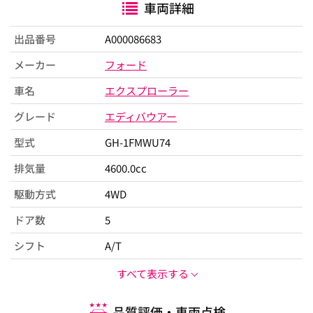
車両詳細
出品番号
A000086683
メーカー
フォード
車名
エクスプローラー
グレード
エディバウアー
型式
GH-1FMWU74
排気量
4600.0cc
駆動方式
4WD
ドア数
5
シフト
A/T
すべて表示する
品質評価・車両点検