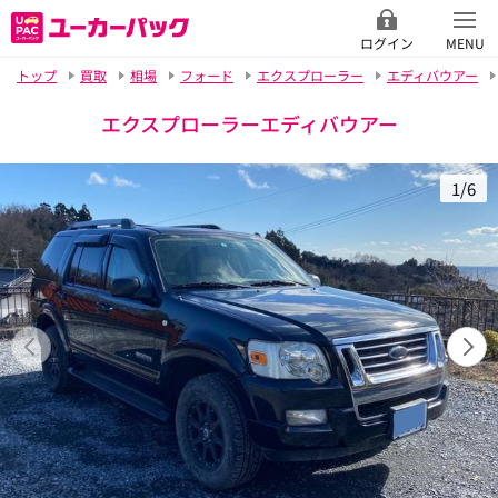
ログイン
MENU
トップ
買取
相場
フォード
エクスプローラー
エディバウアー
エクスプローラーエディバウアー
1/6