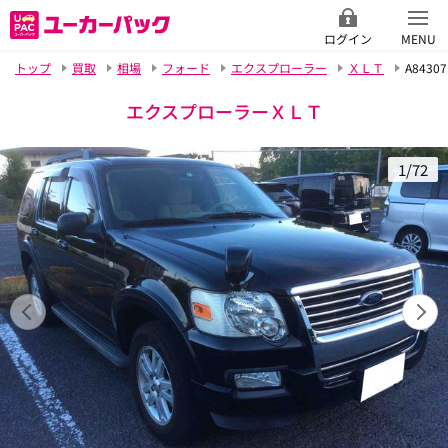
ログイン
MENU
トップ
買取
相場
フォード
エクスプローラー
ＸＬＴ
A84307
エクスプローラーＸＬＴ
1/72