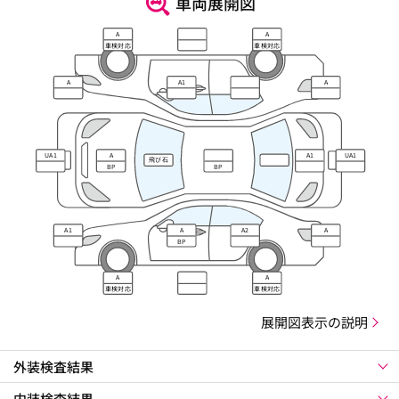
車両展開図
A
A
車検対応
車検対応
A
A1
A
UA1
A
A1
UA1
飛び石
BP
BP
A1
A
A2
A
BP
A
A
車検対応
車検対応
展開図表示の説明
外装検査結果
内装検査結果