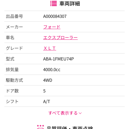
車両詳細
出品番号
A000084307
メーカー
フォード
車名
エクスプローラー
グレード
ＸＬＴ
型式
ABA-1FMEU74P
排気量
4000.0cc
駆動方式
4WD
ドア数
5
シフト
A/T
すべて表示する
品質評価・車両点検