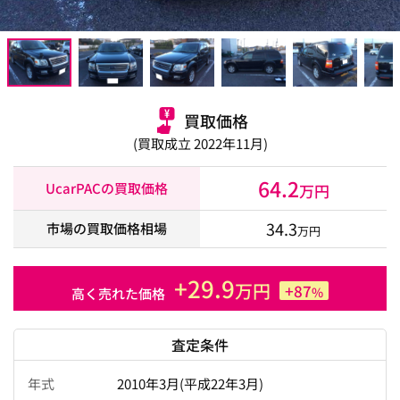
買取価格
(買取成立 2022年11月)
64.2
UcarPACの買取価格
万円
34.3
市場の買取価格相場
万円
+29.9
万円
+87
%
高く売れた価格
査定条件
年式
2010年3月(平成22年3月)