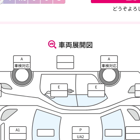
どうぞよろ
車両展開図
A
A
車検対応
車検対応
E
E
A1
P
UA2