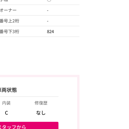
オーナー
-
番号上2桁
-
番号下3桁
824
車両状態
内装
修復歴
C
なし
スタッフから