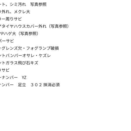
ート、シミ汚れ 写真参照
り外れ、メクレ大
ラー周りサビ
アタイヤハウスカバー外れ（写真参照）
フPハゲ大（写真参照）
パーサビ
ォグレンズ欠・フォグランプ破損
ントバンパーオサレ・ケズレ
ントガラス飛び石キズ
りサビ
ーナンバー YZ
ナンバー 足立 ３０２ 抹消必須