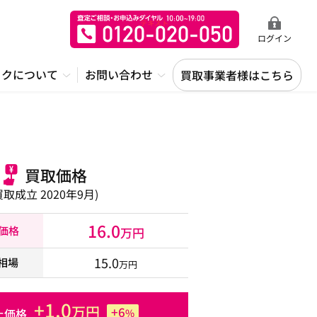
ログイン
ックについて
お問い合わせ
買取事業者様はこちら
買取価格
買取成立 2020年9月)
16.0
取価格
万円
15.0
相場
万円
+1.0
万円
+6
た価格
%