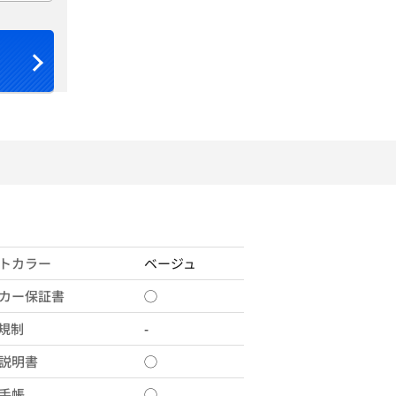
トカラー
ベージュ
カー保証書
◯
X規制
-
説明書
◯
手帳
◯