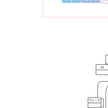
A1
ワレ・ケ
ズレ