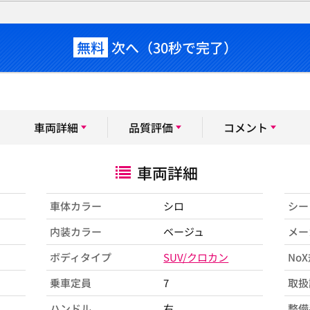
無料
次へ（30秒で完了）
車両詳細
品質評価
コメント
車両詳細
車体カラー
シロ
シー
内装カラー
ベージュ
メー
ボディタイプ
SUV/クロカン
No
乗車定員
7
取扱
ハンドル
右
整備