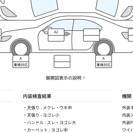
A2
A
A
車検対応
車検対応
展開図表示の説明
内装検査結果
機関
・天張り - メクレ・ウキ中
外装
・天張り - ヨゴレ小
内装
・ハンドル - スレ・ヨゴレ大
外装
・カーペット - ヨゴレ中
ワイ