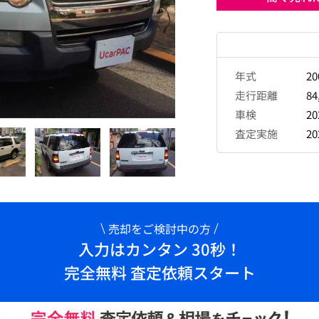
年式
2
走行距離
84
車検
2
査定実施
2
売却をご検討中の方
入力はカンタン 30秒！
完全無料 査定依頼スタート