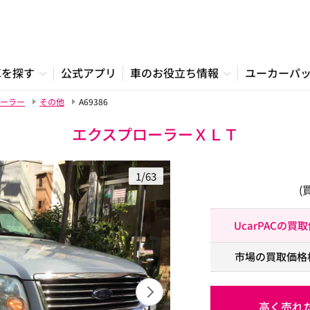
車を探す
公式アプリ
車のお役立ち情報
ユーカーパ
ーラー
その他
A69386
エクスプローラーＸＬＴ
1/63
(
UcarPACの買
市場の買取価格
高く売れ