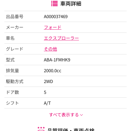
車両詳細
出品番号
A000037469
メーカー
フォード
車名
エクスプローラー
グレード
その他
型式
ABA-1FMHK9
排気量
2000.0cc
駆動方式
2WD
ドア数
5
シフト
A/T
すべて表示する
品質評価・車両点検