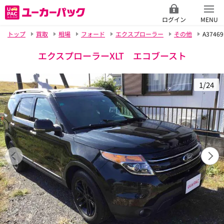
ログイン
MENU
トップ
買取
相場
フォード
エクスプローラー
その他
A37469
エクスプローラーXLT エコブースト
1/24