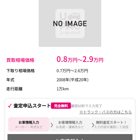
0.8
2.9
万円〜
万円
買取相場価格
下取り相場価格
0.7
万円〜
2.6
万円
年式
2008年(平成20年)
走行距離
1万km
査定申込スタート
完全無料
最短60秒で入力完了
※トラック・バスの方はこちら
お車情報入力
お客様情報入力
無料査定スタート！
メーカー・年式など
お名前・連絡先など
入力内容を確認して送信