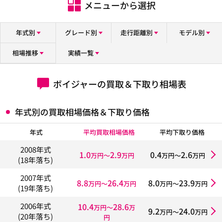
メニューから選択
年式別
グレード別
走行距離別
モデル別
相場推移
実績一覧
ボイジャーの買取＆下取り相場表
年式別の買取相場価格＆下取り価格
年式
平均買取相場価格
平均下取り価格
2008年式
1.0
2.9
0.4
2.6
万円〜
万円
万円〜
万円
(18年落ち)
2007年式
8.8
26.4
8.0
23.9
万円〜
万円
万円〜
万円
(19年落ち)
10.4
28.6
2006年式
万円〜
万
9.2
24.0
万円〜
万円
(20年落ち)
円