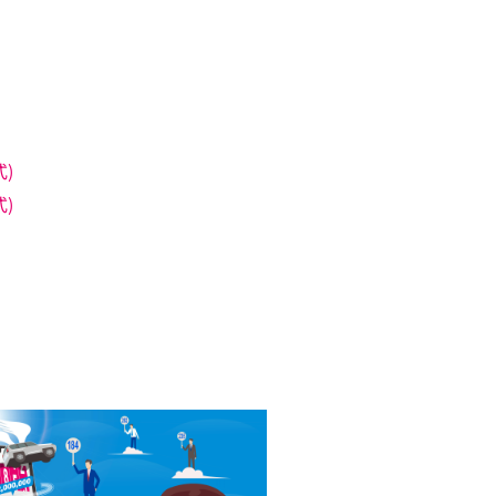
式)
式)