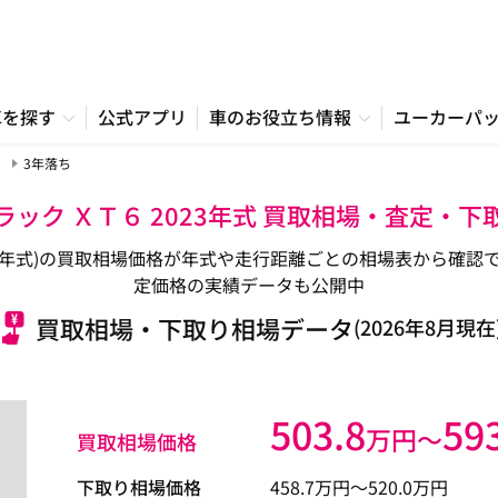
車を探す
公式アプリ
車のお役立ち情報
ユーカーパ
3年落ち
ラック ＸＴ６ 2023年式 買取相場・査定・下
令和05年式)の買取相場価格が年式や走行距離ごとの相場表から確
定価格の実績データも公開中
買取相場・下取り相場データ
(2026年8月現在
503.8
59
万円〜
買取相場価格
下取り相場価格
458.7
万円〜
520.0
万円