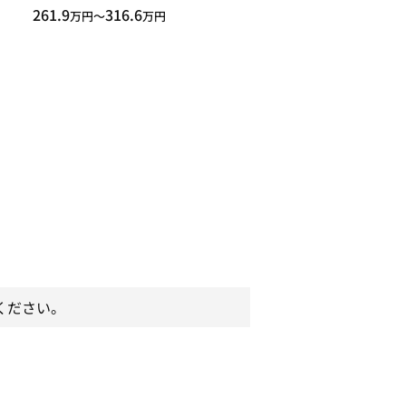
261.9
316.6
万円〜
万円
ください。