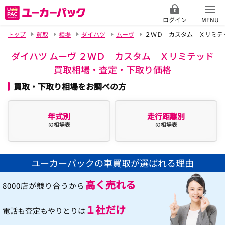
ログイン
MENU
トップ
買取
相場
ダイハツ
ムーヴ
２ＷＤ カスタム Ｘリミテ
ダイハツ ムーヴ ２ＷＤ カスタム Ｘリミテッド
買取相場・査定・下取り価格
買取・下取り相場をお調べの方
年式別
走行距離別
の相場表
の相場表
ユーカーパックの車買取が選ばれる理由
高く売れる
8000店が競り合うから
１社だけ
電話も査定もやりとりは