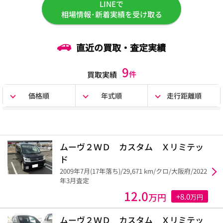
LINEで
相場情報･新着実績を受け取る
直近の買取・査定実績
9
件
買取実績
価格順
年式順
走行距離順
ムーヴ２ＷＤ カスタム Ｘリミテッ
ド
2009年7月(17年落ち)/29,671 km/クロ/大阪府/2022
年3月査定
12.0
万円
+8.0
万円
ムーヴ２ＷＤ カスタム Ｘリミテッ