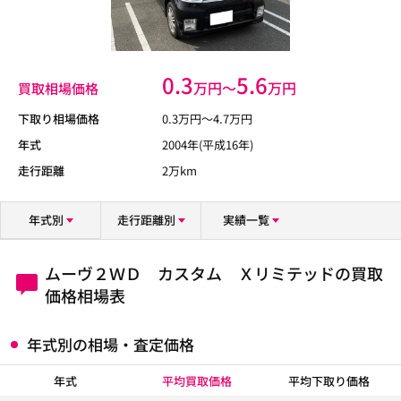
0.3
5.6
万円〜
万円
買取相場価格
下取り相場価格
0.3
万円〜
4.7
万円
年式
2004年(平成16年)
走行距離
2万km
年式別
走行距離別
実績一覧
ムーヴ２ＷＤ カスタム Ｘリミテッドの買取
価格相場表
年式別の相場・査定価格
年式
平均買取価格
平均下取り価格