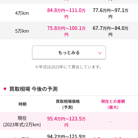
84.8
111.0
77.6
97.1
万円〜
万
万円〜
万
4万km
円
円
75.8
100.1
67.7
84.0
万円〜
万
万円〜
万
5万km
円
円
もっとみる
※年式は2023年にて算出しています。
買取相場 今後の予測
買取相場価格
現在との差額
時期
(予測)
(最大)
95.4
123.5
現在
万円〜
万
-
(2023年式/2万km)
円
94.2
121.9
万円〜
万