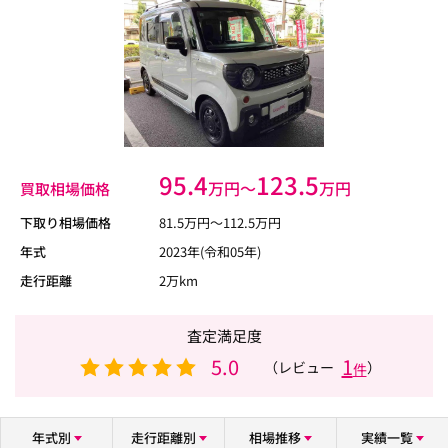
95.4
123.5
万円〜
万円
買取相場価格
下取り相場価格
81.5
万円〜
112.5
万円
年式
2023年(令和05年)
走行距離
2万km
査定満足度
5.0
1
（レビュー
）
件
年式別
走行距離別
相場推移
実績一覧