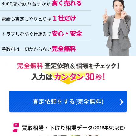
高く売れる
8000店が競り合うから
１社だけ
電話も査定もやりとりは
安心・安全
トラブルを防ぐ仕組みで
完全無料
手数料は一切かからない
査定依頼をする(完全無料)
買取相場・下取り相場データ
(2026年8月現在)