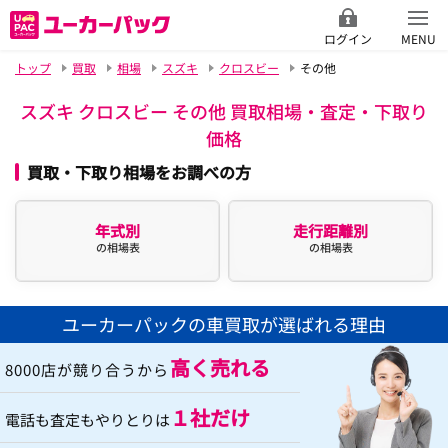
ログイン
MENU
トップ
買取
相場
スズキ
クロスビー
その他
スズキ クロスビー その他 買取相場・査定・下取り
価格
買取・下取り相場をお調べの方
年式別
走行距離別
の相場表
の相場表
ユーカーパックの車買取が選ばれる理由
高く売れる
8000店が競り合うから
１社だけ
電話も査定もやりとりは