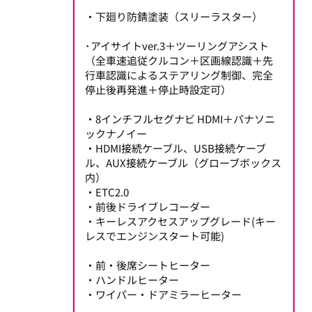
・下廻り防錆塗装（スリーラスター）
･アイサイトver.3＋ツーリングアシスト
（全車速追従クルコン＋区画線認識＋先
行車認識によるステアリング制御、完全
停止後再発進＋停止時設定可）
・8インチフルセグナビ HDMI＋パナソニ
ックナノイー
・HDMI接続ケーブル、USB接続ケーブ
ル、AUX接続ケーブル（グローブボックス
内）
・ETC2.0
・前後ドライブレコーダー
・キーレスアクセスアップグレード(キー
レスでエンジンスタート可能)
・前・後席シートヒーター
・ハンドルヒーター
・ワイパー・ドアミラーヒーター