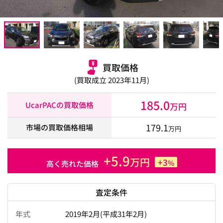
買取価格
(買取成立 2023年11月)
185.0
UcarPACの買取価格
万円
179.1
市場の買取価格相場
万円
+5.9
万円
+3
%
高く売れた価格
査定条件
年式
2019年2月(平成31年2月)