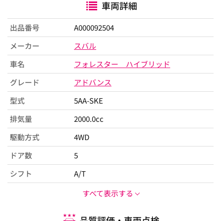
車両詳細
出品番号
A000092504
メーカー
スバル
車名
フォレスター ハイブリッド
グレード
アドバンス
型式
5AA-SKE
排気量
2000.0cc
駆動方式
4WD
ドア数
5
シフト
A/T
すべて表示する
品質評価・車両点検