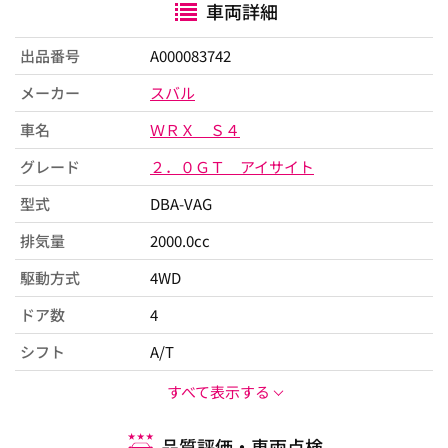
車両詳細
出品番号
A000083742
メーカー
スバル
車名
ＷＲＸ Ｓ４
グレード
２．０ＧＴ アイサイト
型式
DBA-VAG
排気量
2000.0cc
駆動方式
4WD
ドア数
4
シフト
A/T
すべて表示する
品質評価・車両点検