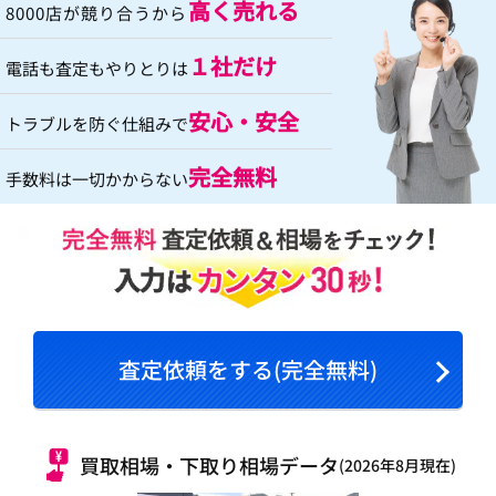
高く売れる
8000店が競り合うから
１社だけ
電話も査定もやりとりは
安心・安全
トラブルを防ぐ仕組みで
完全無料
手数料は一切かからない
査定依頼をする(完全無料)
買取相場・下取り相場データ
(2026年8月現在)