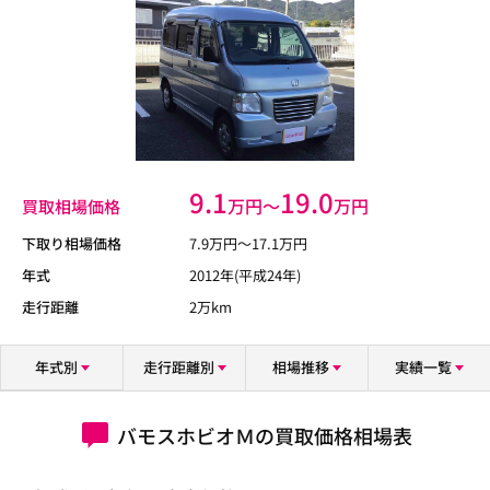
9.1
19.0
万円〜
万円
買取相場価格
下取り相場価格
7.9
万円〜
17.1
万円
年式
2012年(平成24年)
走行距離
2万km
年式別
走行距離別
相場推移
実績一覧
バモスホビオＭの買取価格相場表