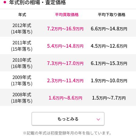
年式別の相場・査定価格
年式
平均買取価格
平均下取り価格
2012年式
7.2
16.9
6.6
14.8
万円〜
万円
万円〜
万円
(14年落ち)
2011年式
5.4
14.8
4.5
12.6
万円〜
万円
万円〜
万円
(15年落ち)
2010年式
7.3
17.0
6.1
15.3
万円〜
万円
万円〜
万円
(16年落ち)
2009年式
2.3
11.4
1.9
10.0
万円〜
万円
万円〜
万円
(17年落ち)
2008年式
1.6
8.6
1.5
7.7
万円〜
万円
万円〜
万円
(18年落ち)
もっとみる
※記載の年式は初度登録年月の年を指しています。