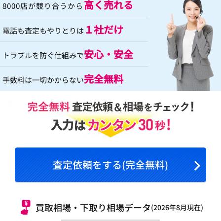
高く売れる
8000店が競り合うから
１社だけ
電話も査定もやりとりは
安心・安全
トラブルを防ぐ仕組みで
完全無料
手数料は一切かからない
査定依頼をする(完全無料)
買取相場・下取り相場データ
(2026年8月現在)