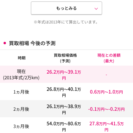
もっとみる
※年式は2013年にて算出しています。
買取相場 今後の予測
買取相場価格
現在との差額
時期
(予測)
(最大)
26.2
39.1
現在
万円〜
万
-
(2013年式/2万km)
円
26.8
40.1
万円〜
万
0.6
1.0
1ヵ月後
万円〜
万円
円
26.1
38.9
万円〜
万
-0.1
-0.2
2ヵ月後
万円〜
万円
円
54.0
80.6
27.8
41.5
万円〜
万
万円〜
万
3ヵ月後
円
円