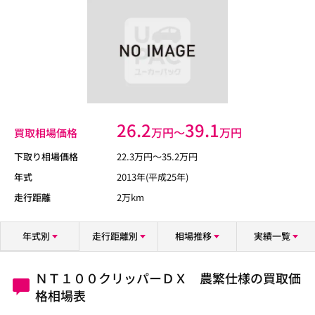
26.2
39.1
万円〜
万円
買取相場価格
下取り相場価格
22.3
万円〜
35.2
万円
年式
2013年(平成25年)
走行距離
2万km
年式別
走行距離別
相場推移
実績一覧
ＮＴ１００クリッパーＤＸ 農繁仕様の買取価
格相場表