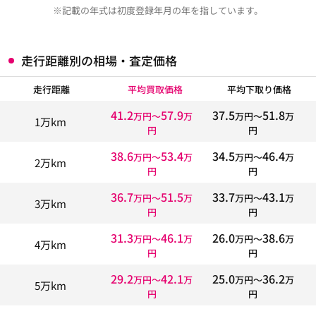
※記載の年式は初度登録年月の年を指しています。
走行距離別の相場・査定価格
走行距離
平均買取価格
平均下取り価格
41.2
57.9
37.5
51.8
万円〜
万
万円〜
万
1万km
円
円
38.6
53.4
34.5
46.4
万円〜
万
万円〜
万
2万km
円
円
36.7
51.5
33.7
43.1
万円〜
万
万円〜
万
3万km
円
円
31.3
46.1
26.0
38.6
万円〜
万
万円〜
万
4万km
円
円
29.2
42.1
25.0
36.2
万円〜
万
万円〜
万
5万km
円
円