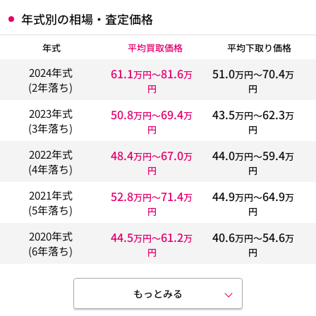
年式別の相場・査定価格
年式
平均買取価格
平均下取り価格
61.1
81.6
51.0
70.4
2024年式
万円〜
万
万円〜
万
(2年落ち)
円
円
50.8
69.4
43.5
62.3
2023年式
万円〜
万
万円〜
万
(3年落ち)
円
円
48.4
67.0
44.0
59.4
2022年式
万円〜
万
万円〜
万
(4年落ち)
円
円
52.8
71.4
44.9
64.9
2021年式
万円〜
万
万円〜
万
(5年落ち)
円
円
44.5
61.2
40.6
54.6
2020年式
万円〜
万
万円〜
万
(6年落ち)
円
円
もっとみる