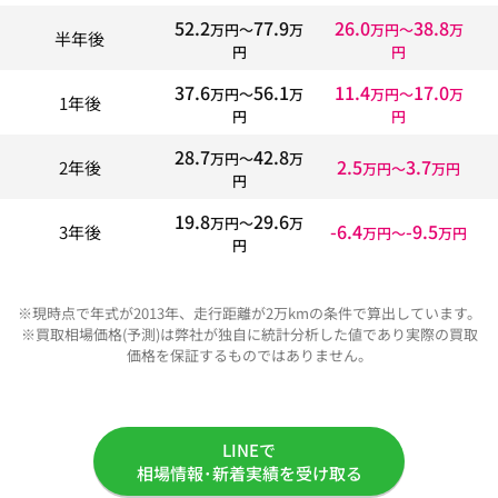
52.2
77.9
26.0
38.8
万円〜
万
万円〜
万
半年後
円
円
37.6
56.1
11.4
17.0
万円〜
万
万円〜
万
1年後
円
円
28.7
42.8
万円〜
万
2.5
3.7
2年後
万円〜
万円
円
19.8
29.6
万円〜
万
-6.4
-9.5
3年後
万円〜
万円
円
※現時点で年式が2013年、走行距離が2万kmの条件で算出しています。
※買取相場価格(予測)は弊社が独自に統計分析した値であり実際の買取
価格を保証するものではありません。
LINEで
相場情報･新着実績を受け取る