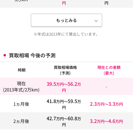
円
円
もっとみる
※年式は2013年にて算出しています。
買取相場 今後の予測
買取相場価格
現在との差額
時期
(予測)
(最大)
39.5
56.2
現在
万円〜
万
-
(2013年式/2万km)
円
41.8
59.5
万円〜
万
2.3
3.3
1ヵ月後
万円〜
万円
円
42.7
60.8
万円〜
万
3.2
4.6
2ヵ月後
万円〜
万円
円