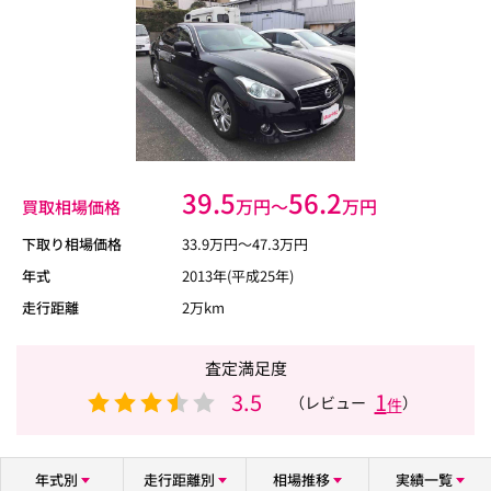
39.5
56.2
万円〜
万円
買取相場価格
下取り相場価格
33.9
万円〜
47.3
万円
年式
2013年(平成25年)
走行距離
2万km
査定満足度
3.5
1
（レビュー
）
件
年式別
走行距離別
相場推移
実績一覧