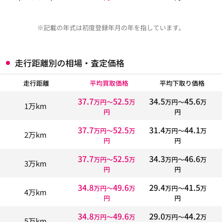
※記載の年式は初度登録年月の年を指しています。
走行距離別の相場・査定価格
走行距離
平均買取価格
平均下取り価格
37.7
52.5
34.5
45.6
万円〜
万
万円〜
万
1万km
円
円
37.7
52.5
31.4
44.1
万円〜
万
万円〜
万
2万km
円
円
37.7
52.5
34.3
46.6
万円〜
万
万円〜
万
3万km
円
円
34.8
49.6
29.4
41.5
万円〜
万
万円〜
万
4万km
円
円
34.8
49.6
29.0
44.2
万円〜
万
万円〜
万
5万km