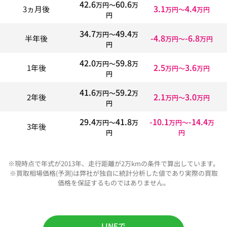
42.6
60.6
万円〜
万
3.1
4.4
3ヵ月後
万円〜
万円
円
34.7
49.4
万円〜
万
-4.8
-6.8
半年後
万円〜
万円
円
42.0
59.8
万円〜
万
2.5
3.6
1年後
万円〜
万円
円
41.6
59.2
万円〜
万
2.1
3.0
2年後
万円〜
万円
円
29.4
41.8
-10.1
-14.4
万円〜
万
万円〜
万
3年後
円
円
※現時点で年式が2013年、走行距離が2万kmの条件で算出しています。
※買取相場価格(予測)は弊社が独自に統計分析した値であり実際の買取
価格を保証するものではありません。
LINEで