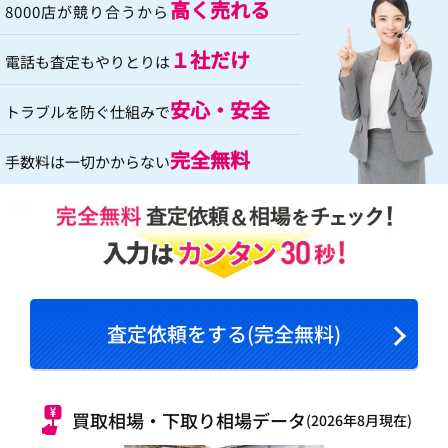
高く売れる
8000店が競り合うから
１社だけ
電話も査定もやりとりは
安心・安全
トラブルを防ぐ仕組みで
完全無料
手数料は一切かからない
査定依頼をする(完全無料)
買取相場・下取り相場データ
(2026年8月現在)