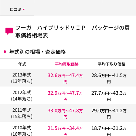
口コミ
フーガ ハイブリッドＶＩＰ パッケージの買
取価格相場表
年式別の相場・査定価格
年式
平均買取価格
平均下取り価格
32.6
47.4
28.6
41.5
2013年式
万円〜
万
万円〜
万
(13年落ち)
円
円
32.9
47.7
27.7
43.3
2012年式
万円〜
万
万円〜
万
(14年落ち)
円
円
33.0
47.8
29.0
41.2
2011年式
万円〜
万
万円〜
万
(15年落ち)
円
円
21.5
34.4
18.7
31.2
2010年式
万円〜
万
万円〜
万
(16年落ち)
円
円