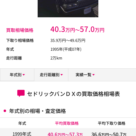
40.3
57.0
万円〜
万円
買取相場価格
下取り相場価格
35.9
万円〜
49.6
万円
年式
1995年(平成07年)
走行距離
2万km
年式別
走行距離別
実績一覧
セドリックバンＤＸの買取価格相場表
年式別の相場・査定価格
年式
平均買取価格
平均下取り価格
40.6
57.3
36.6
50.7
1999年式
万円〜
万
万円〜
万