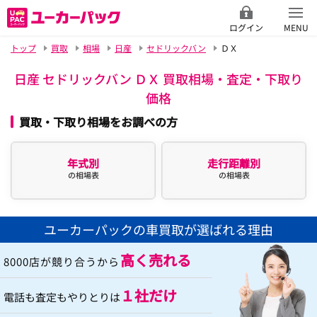
ログイン
MENU
トップ
買取
相場
日産
セドリックバン
ＤＸ
日産 セドリックバン ＤＸ 買取相場・査定・下取り
価格
買取・下取り相場をお調べの方
年式別
走行距離別
の相場表
の相場表
ユーカーパックの車買取が選ばれる理由
高く売れる
8000店が競り合うから
１社だけ
電話も査定もやりとりは