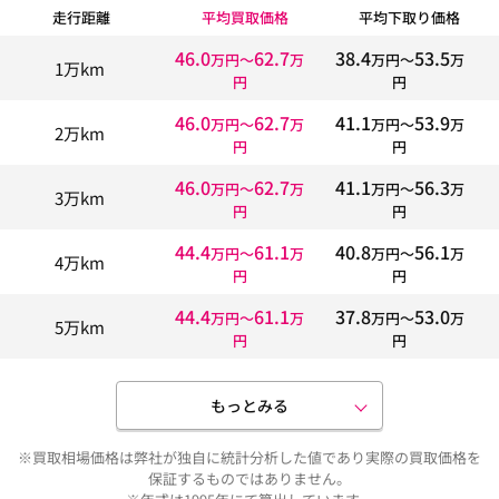
走行距離
平均買取価格
平均下取り価格
46.0
62.7
38.4
53.5
万円〜
万
万円〜
万
1万km
円
円
46.0
62.7
41.1
53.9
万円〜
万
万円〜
万
2万km
円
円
46.0
62.7
41.1
56.3
万円〜
万
万円〜
万
3万km
円
円
44.4
61.1
40.8
56.1
万円〜
万
万円〜
万
4万km
円
円
44.4
61.1
37.8
53.0
万円〜
万
万円〜
万
5万km
円
円
もっとみる
※買取相場価格は弊社が独自に統計分析した値であり実際の買取価格を
保証するものではありません。