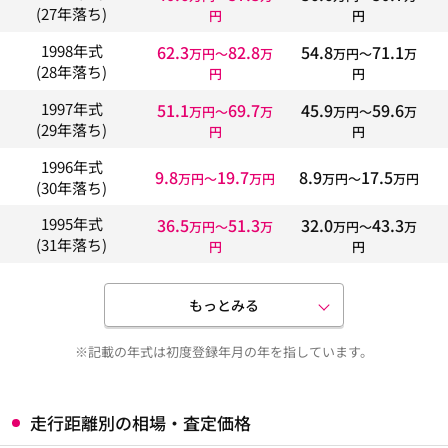
(27年落ち)
円
円
62.3
82.8
54.8
71.1
1998年式
万円〜
万
万円〜
万
(28年落ち)
円
円
51.1
69.7
45.9
59.6
1997年式
万円〜
万
万円〜
万
(29年落ち)
円
円
1996年式
9.8
19.7
8.9
17.5
万円〜
万円
万円〜
万円
(30年落ち)
36.5
51.3
32.0
43.3
1995年式
万円〜
万
万円〜
万
(31年落ち)
円
円
もっとみる
※記載の年式は初度登録年月の年を指しています。
走行距離別の相場・査定価格