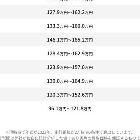
127.9
162.2
万円〜
万円
133.3
169.0
万円〜
万円
146.1
185.2
万円〜
万円
128.4
162.9
万円〜
万円
123.9
157.0
万円〜
万円
130.0
164.9
万円〜
万円
120.3
152.6
万円〜
万円
96.1
121.8
万円〜
万円
※現時点で年式が2023年、走行距離が2万kmの条件で算出しています。
(予測)は弊社が独自に統計分析した値であり実際の買取価格を保証するもの