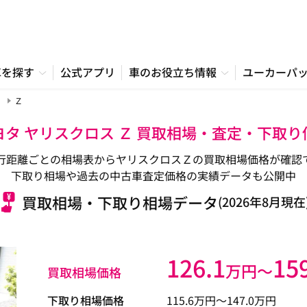
車を探す
公式アプリ
車のお役立ち情報
ユーカーパ
Ｚ
ヨタ ヤリスクロス Ｚ 買取相場・査定・下取り
行距離ごとの相場表からヤリスクロスＺの買取相場価格が確認
下取り相場や過去の中古車査定価格の実績データも公開中
買取相場・下取り相場データ
(2026年8月現在
126.1
15
万円〜
買取相場価格
下取り相場価格
115.6
万円〜
147.0
万円