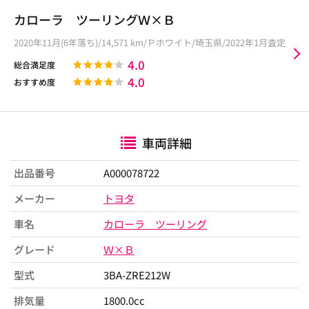
カローラ ツーリングＷ×Ｂ
2020年11月(6年落ち)/14,571 km/Ｐホワイト/埼玉県/2022年1月査定
4.0
総合満足度
4.0
おすすめ度
車両詳細
出品番号
A000078722
メーカー
トヨタ
車名
カローラ ツーリング
グレード
Ｗ×Ｂ
型式
3BA-ZRE212W
排気量
1800.0cc