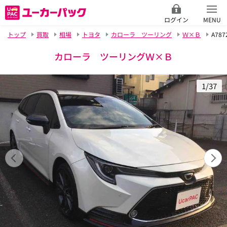
ログイン
MENU
トップ
買取
相場
トヨタ
カローラ ツーリング
Ｗ×Ｂ
A787
カローラ ツーリングＷ×Ｂ
1/37