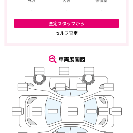
外装
内装
修復歴
-
-
-
査定スタッフから
セルフ査定
車両展開図