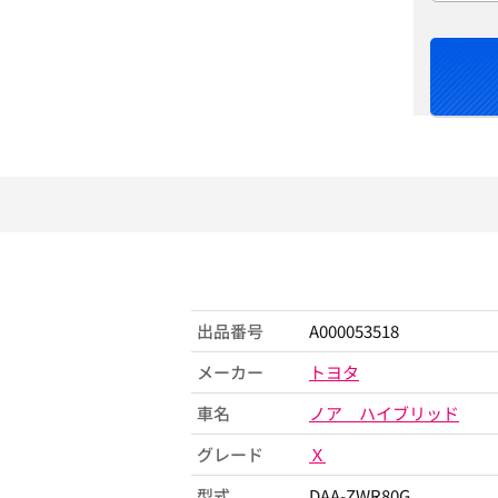
出品番号
A000053518
メーカー
トヨタ
車名
ノア ハイブリッド
グレード
Ｘ
型式
DAA-ZWR80G