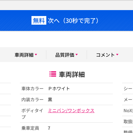
無料
次へ（30秒で完了）
車両詳細
品質評価
コメント
車両詳細
車体カラー
Ｐホワイト
シー
内装カラー
黒
メー
ボディタイ
ミニバン/ワンボックス
No
プ
取扱
乗車定員
7
整備