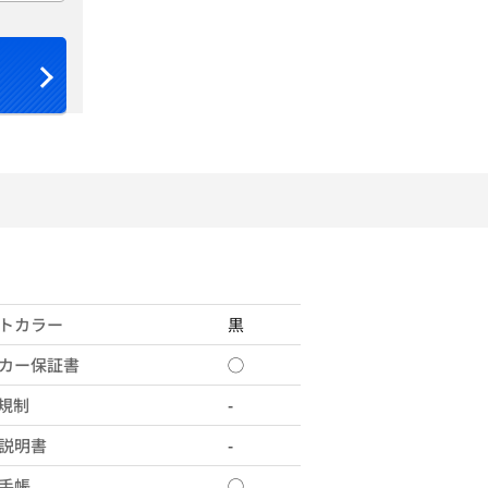
トカラー
黒
カー保証書
◯
X規制
-
説明書
-
手帳
◯