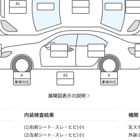
A1
A
A3
A
車検対応
車検対応
展開図表示の説明
内装検査結果
機関
(1)右前シート - スレ・ヒビ(小)
左ス
(2)左前シート - スレ・ヒビ(小)
外装