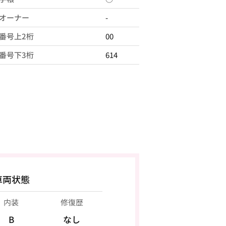
オーナー
-
番号上2桁
00
番号下3桁
614
車両状態
内装
修復歴
B
なし