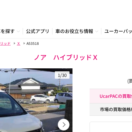
車を探す
公式アプリ
車のお役立ち情報
ユーカーパ
リッド
Ｘ
A53518
ノア ハイブリッドＸ
1/30
(
UcarPACの買
市場の買取価格