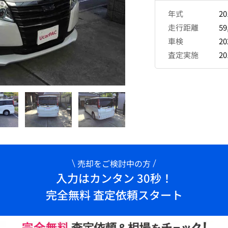
年式
2
走行距離
59
車検
2
査定実施
2
売却をご検討中の方
入力はカンタン 30秒！
完全無料 査定依頼スタート