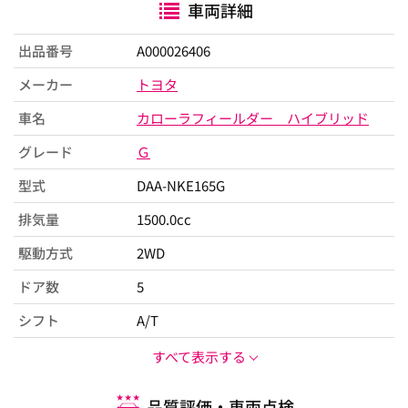
車両詳細
出品番号
A000026406
メーカー
トヨタ
車名
カローラフィールダー ハイブリッド
グレード
Ｇ
型式
DAA-NKE165G
排気量
1500.0cc
駆動方式
2WD
ドア数
5
シフト
A/T
すべて表示する
品質評価・車両点検