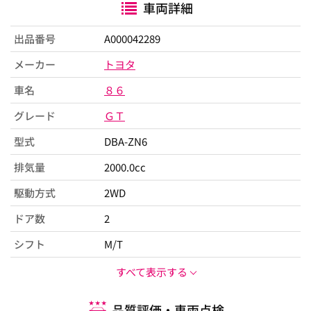
車両詳細
出品番号
A000042289
メーカー
トヨタ
車名
８６
グレード
ＧＴ
型式
DBA-ZN6
排気量
2000.0cc
駆動方式
2WD
ドア数
2
シフト
M/T
すべて表示する
品質評価・車両点検