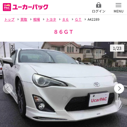
ログイン
MENU
トップ
買取
相場
トヨタ
８６
ＧＴ
A42289
８６ＧＴ
1/23