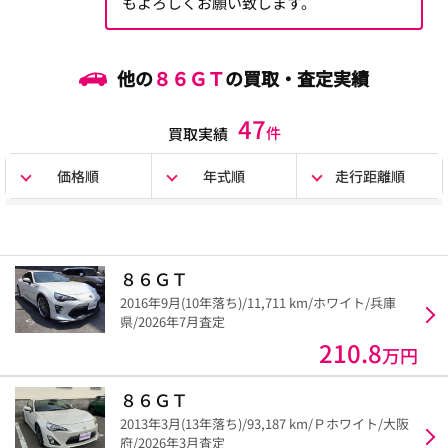
もよろしくお願い致します。
他の
８６ＧＴ
の買取・査定実績
47
件
買取実績
価格順
年式順
走行距離順
８６ＧＴ
2016年9月(10年落ち)/11,711 km/ホワイト/兵庫
県/2026年7月査定
210.8
万円
８６ＧＴ
2013年3月(13年落ち)/93,187 km/Ｐホワイト/大阪
府/2026年3月査定