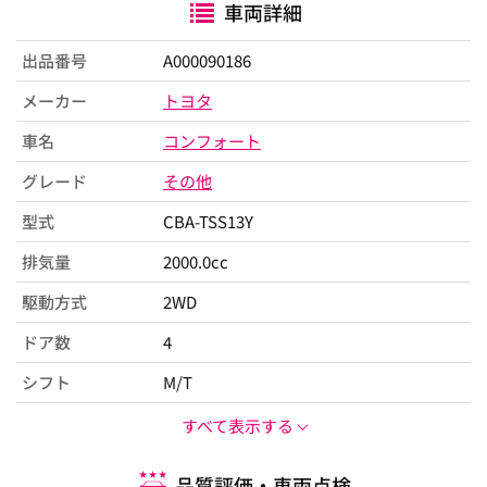
車両詳細
出品番号
A000090186
メーカー
トヨタ
車名
コンフォート
グレード
その他
型式
CBA-TSS13Y
排気量
2000.0cc
駆動方式
2WD
ドア数
4
シフト
M/T
すべて表示する
品質評価・車両点検