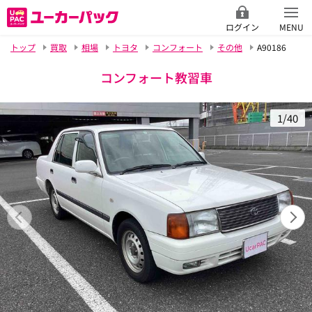
ログイン
MENU
トップ
買取
相場
トヨタ
コンフォート
その他
A90186
コンフォート教習車
1/40