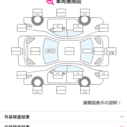
車両展開図
ヒビ
ヒビ
S1
S1
飛び石
BP粗
U2
S1
U2
ヒビ
ヒビ
展開図表示の説明
外装検査結果
内装検査結果