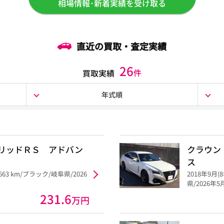
相場情報･新着実績を受け取る
直近の買取・査定実績
26
件
買取実績
年式順
リッドＲＳ アドバン
クラウン
ス
,663 km/ブラック/岐阜県/2026
2018年9月(
県/2026年
231.6
万円