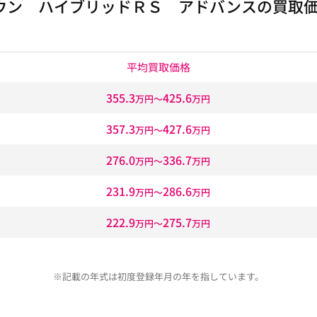
ウン ハイブリッドＲＳ アドバンスの買取
平均買取価格
355.3
425.6
万円〜
万円
357.3
427.6
万円〜
万円
276.0
336.7
万円〜
万円
231.9
286.6
万円〜
万円
222.9
275.7
万円〜
万円
※記載の年式は初度登録年月の年を指しています。