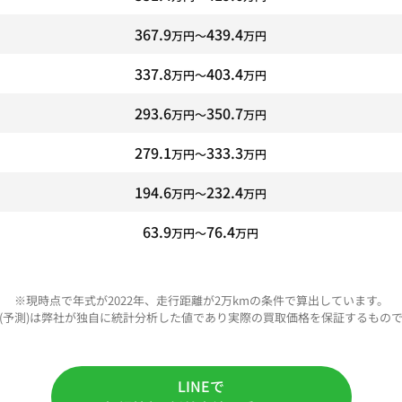
367.9
439.4
万円〜
万円
337.8
403.4
万円〜
万円
293.6
350.7
万円〜
万円
279.1
333.3
万円〜
万円
194.6
232.4
万円〜
万円
63.9
76.4
万円〜
万円
※現時点で年式が2022年、走行距離が2万kmの条件で算出しています。
(予測)は弊社が独自に統計分析した値であり実際の買取価格を保証するもの
LINEで