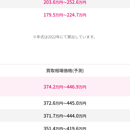
203.6
252.6
万円〜
万円
179.5
224.7
万円〜
万円
※年式は2022年にて算出しています。
買取相場価格
(予測)
374.2
446.9
万円〜
万円
372.6
445.0
万円〜
万円
371.7
444.0
万円〜
万円
351.4
419.6
万円〜
万円