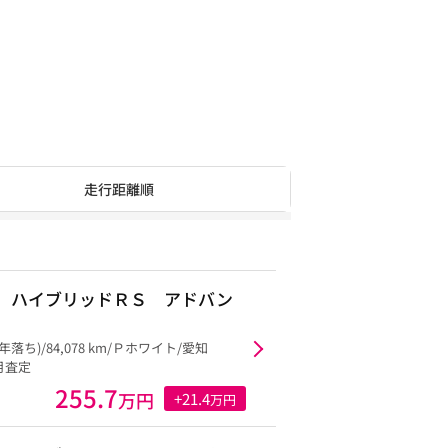
走行距離順
 ハイブリッドＲＳ アドバン
8年落ち)/84,078 km/Ｐホワイト/愛知
5月査定
255.7
万円
+21.4
万円