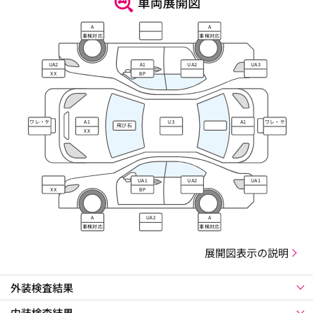
車両展開図
A
A
車検対応
車検対応
UA2
A1
UA2
UA3
XX
BP
ワレ・ケ
A1
U3
A1
ワレ・ケ
飛び石
ズレ
ズレ
XX
UA1
UA2
UA1
XX
BP
A
UA2
A
車検対応
車検対応
展開図表示の説明
外装検査結果
内装検査結果