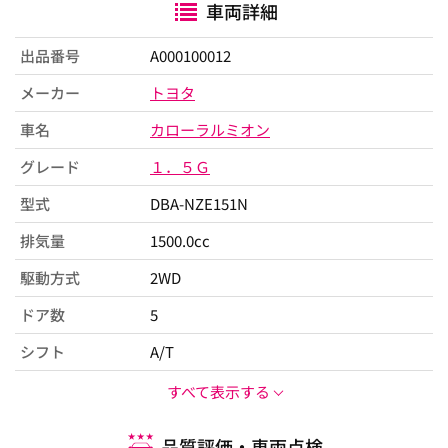
車両詳細
出品番号
A000100012
メーカー
トヨタ
車名
カローラルミオン
グレード
１．５Ｇ
型式
DBA-NZE151N
排気量
1500.0cc
駆動方式
2WD
ドア数
5
シフト
A/T
すべて表示する
品質評価・車両点検