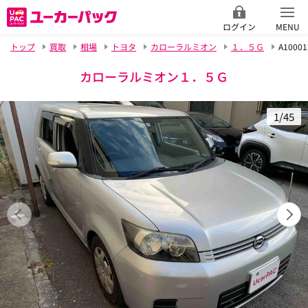
ログイン
MENU
トップ
買取
相場
トヨタ
カローラルミオン
１．５Ｇ
A10001
カローラルミオン１．５Ｇ
1/45