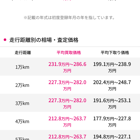
※記載の年式は初度登録年月の年を指しています。
走行距離別の相場・査定価格
走行距離
平均買取価格
平均下取り価格
231.9
286.6
199.1
238.9
万円〜
万円〜
1万km
万円
万円
227.3
282.0
202.4
248.7
万円〜
万円〜
2万km
万円
万円
227.3
282.0
191.6
253.1
万円〜
万円〜
3万km
万円
万円
212.8
263.7
177.9
227.8
万円〜
万円〜
4万km
万円
万円
212.8
263.7
194.8
227.1
万円〜
万円〜
5万km