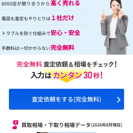
高く売れる
8000店が競り合うから
１社だけ
電話も査定もやりとりは
安心・安全
トラブルを防ぐ仕組みで
完全無料
手数料は一切かからない
査定依頼をする(完全無料)
買取相場・下取り相場データ
(2026年8月現在)