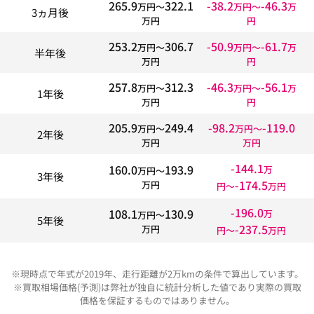
265.9
322.1
-38.2
-46.3
万円〜
万円〜
万
3ヵ月後
万円
円
253.2
306.7
-50.9
-61.7
万円〜
万円〜
万
半年後
万円
円
257.8
312.3
-46.3
-56.1
万円〜
万円〜
万
1年後
万円
円
205.9
249.4
-98.2
-119.0
万円〜
万円〜
2年後
万円
万円
-144.1
160.0
193.9
万
万円〜
3年後
-174.5
万円
円〜
万円
-196.0
108.1
130.9
万
万円〜
5年後
-237.5
万円
円〜
万円
※現時点で年式が2019年、走行距離が2万kmの条件で算出しています。
※買取相場価格(予測)は弊社が独自に統計分析した値であり実際の買取
価格を保証するものではありません。