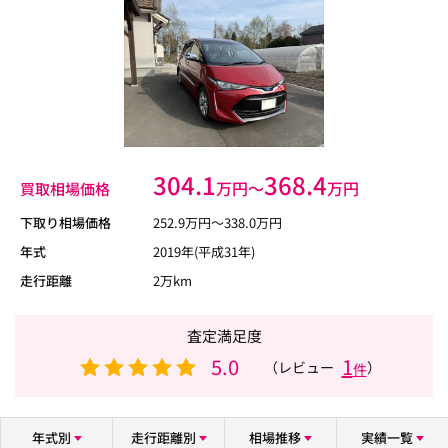
304.1
368.4
万円〜
万円
買取相場価格
下取り相場価格
252.9
万円〜
338.0
万円
年式
2019年(平成31年)
走行距離
2万km
査定満足度
5.0
1
（レビュー
）
件
年式別
走行距離別
相場推移
実績一覧